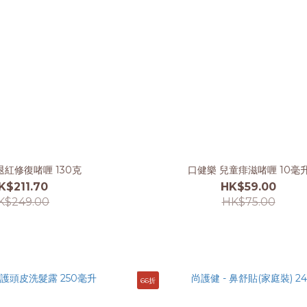
紅修復啫喱 130克
口健樂 兒童痱滋啫喱 10毫
K$211.70
HK$59.00
K$249.00
HK$75.00
66折