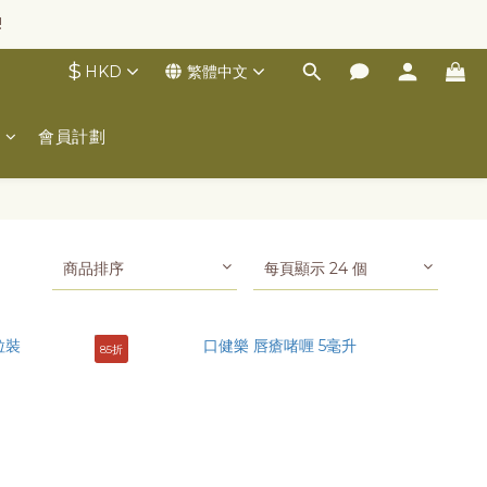
!
$
HKD
繁體中文
士
會員計劃
商品排序
每頁顯示 24 個
85折