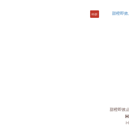
85折
甜橙即效止
H
H