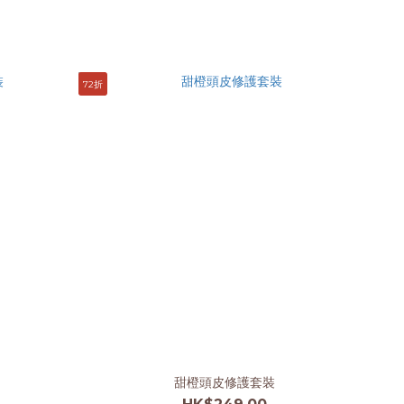
72折
甜橙頭皮修護套裝