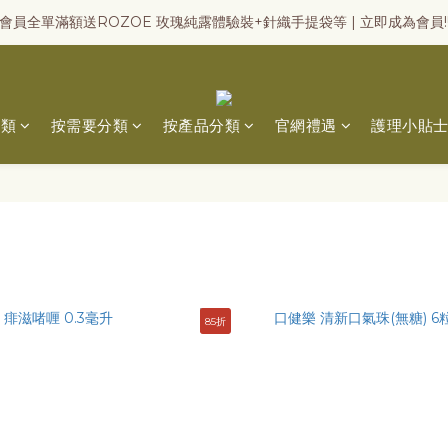
會員全單滿額送ROZOE 玫瑰純露體驗裝+針織手提袋等 | 立即成為會員!
分類
按需要分類
按產品分類
官網禮遇
護理小貼
85折