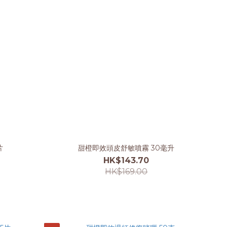
片
甜橙即效頭皮舒敏噴霧 30毫升
HK$143.70
HK$169.00