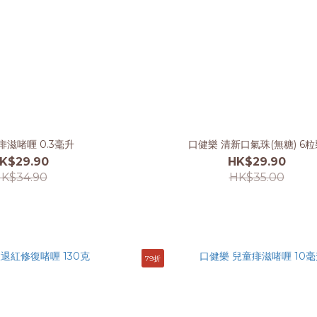
痱滋啫喱 0.3毫升
口健樂 清新口氣珠(無糖) 6粒
K$29.90
HK$29.90
K$34.90
HK$35.00
79折