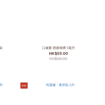
裝
口健樂 唇瘡啫喱 5毫升
HK$59.00
HK$69.00
85折