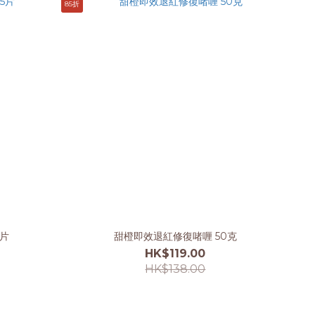
85折
5片
甜橙即效退紅修復啫喱 50克
HK$119.00
HK$138.00