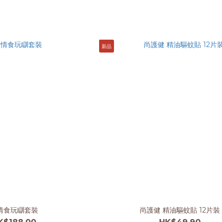
新品
情食玩瞓套裝
尚護健 精油驅蚊貼 12片裝