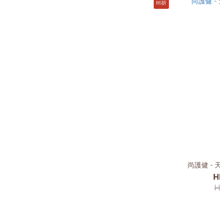
85折
尚護健 - 
H
H