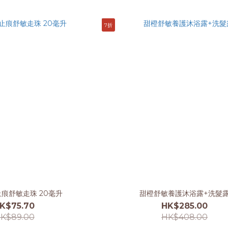
7折
痕舒敏走珠 20毫升
甜橙舒敏養護沐浴露+洗髮
K$75.70
HK$285.00
K$89.00
HK$408.00