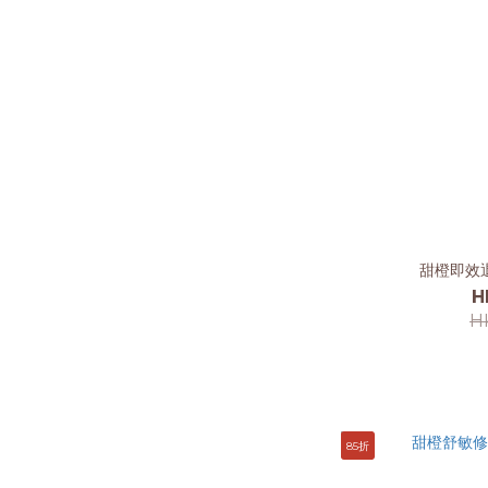
甜橙即效退
H
H
85折