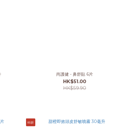
升
尚護健 - 鼻舒貼 6片
HK$51.00
HK$59.90
85折