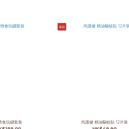
新品
情食玩瞓套裝
尚護健 精油驅蚊貼 12片裝