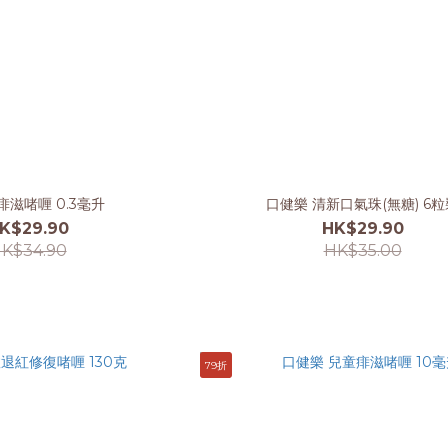
痱滋啫喱 0.3毫升
口健樂 清新口氣珠(無糖) 6粒
K$29.90
HK$29.90
K$34.90
HK$35.00
79折