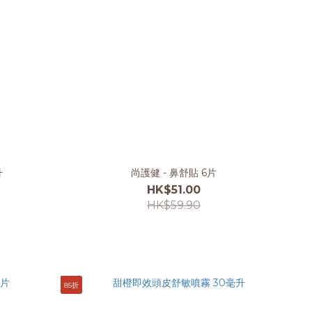
升
尚護健 - 鼻舒貼 6片
HK$51.00
HK$59.90
85折