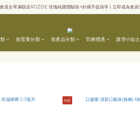
會員全單滿額送ROZOE 玫瑰純露體驗裝+針織手提袋等 | 立即成為會員!
分類
按需要分類
按產品分類
官網禮遇
護理小貼
85折