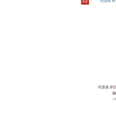
85折
尚護健 鼻舒
H
H