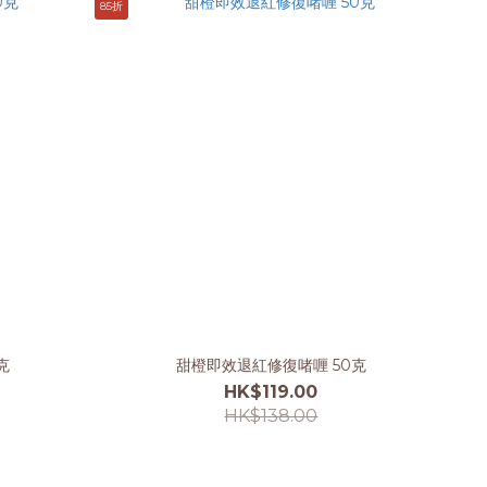
85折
克
甜橙即效退紅修復啫喱 50克
HK$119.00
HK$138.00