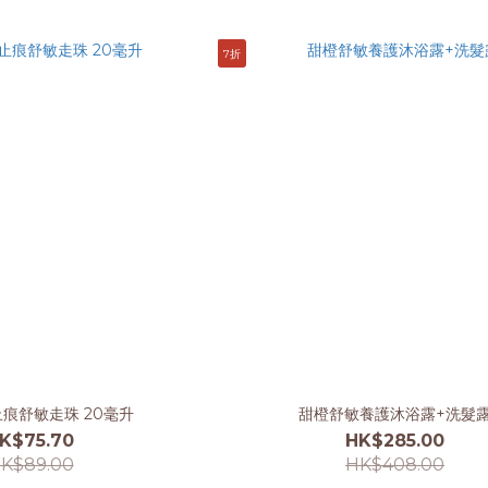
7折
痕舒敏走珠 20毫升
甜橙舒敏養護沐浴露+洗髮
K$75.70
HK$285.00
K$89.00
HK$408.00