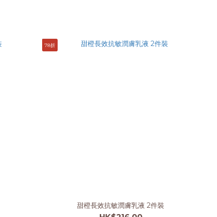
78折
甜橙長效抗敏潤膚乳液 2件裝