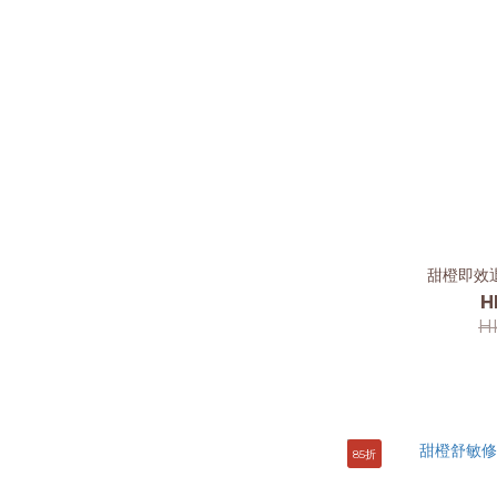
甜橙即效退
H
H
85折