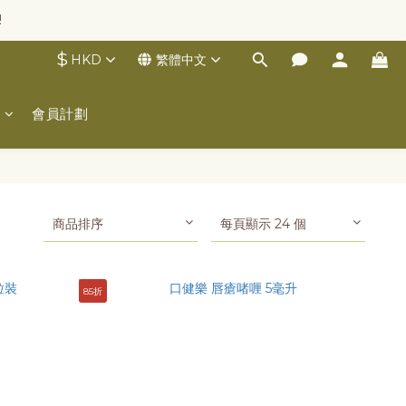
!
$
HKD
繁體中文
士
會員計劃
商品排序
每頁顯示 24 個
85折