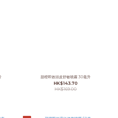
片
甜橙即效頭皮舒敏噴霧 30毫升
HK$143.70
HK$169.00