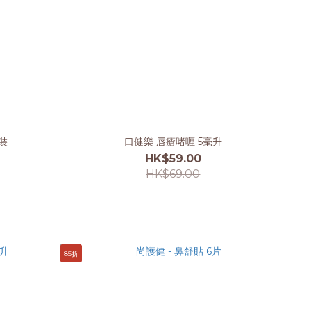
裝
口健樂 唇瘡啫喱 5毫升
HK$59.00
HK$69.00
85折