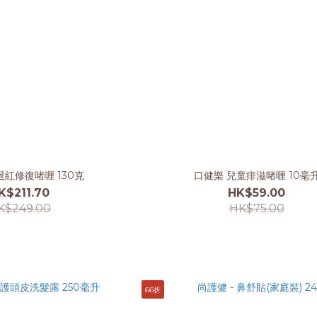
紅修復啫喱 130克
口健樂 兒童痱滋啫喱 10毫
K$211.70
HK$59.00
K$249.00
HK$75.00
66折