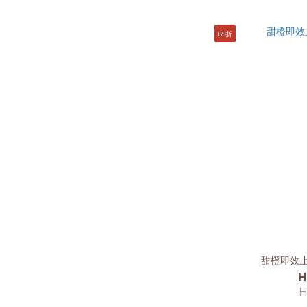
85折
甜橙即效止
H
H