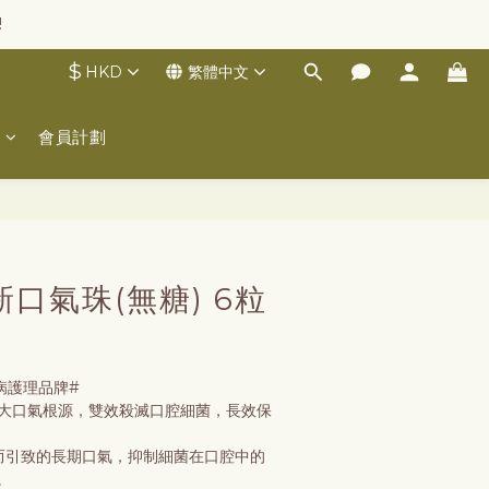
!
$
HKD
繁體中文
士
會員計劃
立即購買
新口氣珠(無糖) 6粒
疾病護理品牌#
兩大口氣根源，雙效殺滅口腔細菌，長效保
多而引致的長期口氣，抑制細菌在口腔中的
。