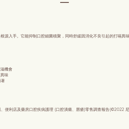
氣珠則從根源入手。它能抑制口腔細菌積聚，同時舒緩因消化不良引起的打嗝
痱滋機會
嗝異味
顯著
場、便利店及藥房口腔疾病護理 (口腔潰瘍、唇瘡)零售調查報告(©2022 尼