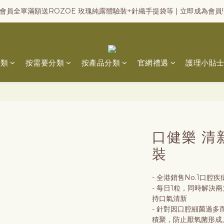
會員全單滿額送ROZOE 玫瑰純露體驗裝+針織手提袋等 | 立即成為會員!
分類
按需要分類
按產品分類
官網禮遇
護理小貼
口健樂 清
裝
- 全港銷售No.1口腔
- 每日1粒，同時解決
持口氣清新
- 針對因口腔細菌過
積聚，防止厭氧菌形成