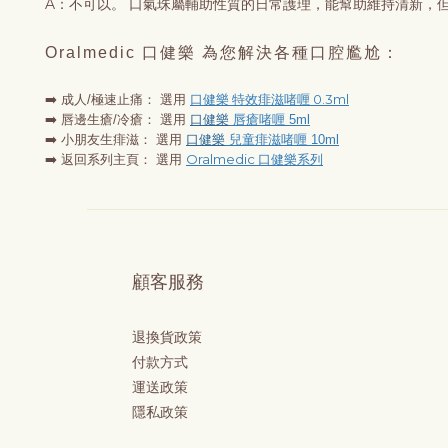
A：不可以。 口氣珠屬輔助性質的日常護理，能幫助維持清新，
Oralmedic 口健樂 為您解決各種口腔尷尬：
口健樂 特效痱滋啫喱 0.3ml
➡️ 成人/極速止痛： 選用
➡️ 唇邊生瘡/冷瘡： 選用
口健樂
唇瘡啫喱 5ml
➡️ 小朋友生痱滋： 選用
口健樂
兒童痱滋啫喱 10ml
Oralmedic 口健樂系列
➡️ 返回系列主頁： 選用
顧客服務
退換貨政策
付款方式
運送政策
隱私政策