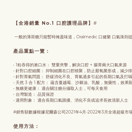
【全港銷量 No.1 口腔護理品牌】
#
一般的薄荷糖只能暫時掩蓋味道，Oralmedic 口健樂 口
產品重點一覽：
• 1粒吞得的漱口水： 雙重夾擊，解決口腔 + 腸胃兩大口氣來源
• 針對口腔細菌： 抑制細菌在口腔積聚，防止厭氧菌形成，減少
• 針對胃氣問題： 舒緩消化不良、胃氣過多引起的長期口氣及打
• 天然 3 合 1 配方： 蘊含蔓越莓、沙棘油、乳酸，無藥性，效果
• 無糖更健康： 適合關注糖分攝取人士，可每天食用
• 台灣製造： 品質保證
• 適用對象： 適合長期口氣困擾、消化不良或追求長效清新人士
#銷售額數據根據尼爾森公司2021年4月-2022年3月全港超級市
使用方法：