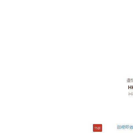
盡
H
H
75折