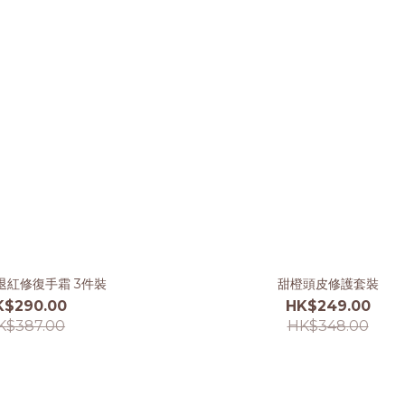
退紅修復手霜 3件裝
甜橙頭皮修護套裝
K$290.00
HK$249.00
K$387.00
HK$348.00