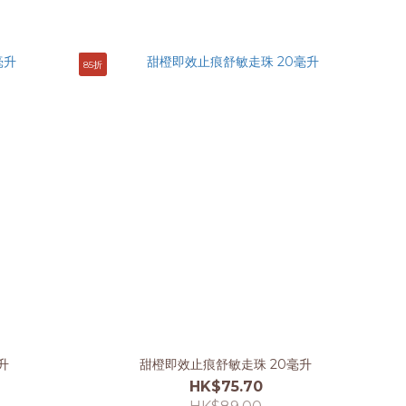
85折
升
甜橙即效止痕舒敏走珠 20毫升
HK$75.70