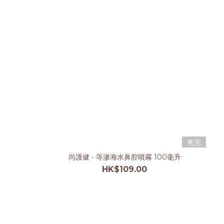
售完
尚護健 - 等滲海水鼻腔噴霧 100毫升
HK$109.00