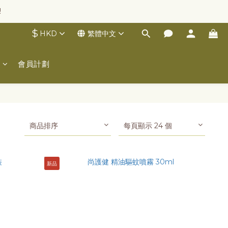
!
$
HKD
繁體中文
士
會員計劃
商品排序
每頁顯示 24 個
新品