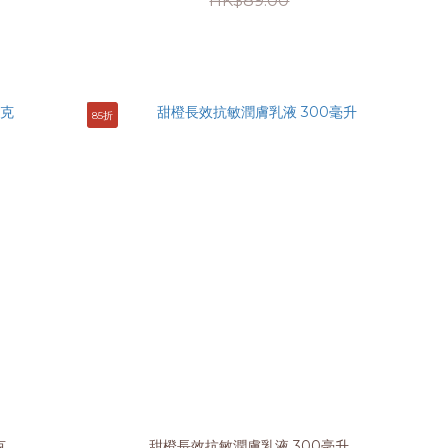
HK$89.00
85折
克
甜橙長效抗敏潤膚乳液 300毫升