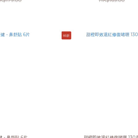
K$179.00
HK$169.00
85折
 - 鼻舒貼 6片
甜橙即效退紅修復啫喱 130