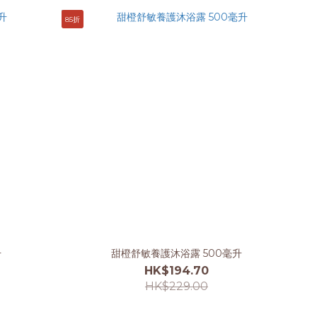
85折
升
甜橙舒敏養護沐浴露 500毫升
HK$194.70
HK$229.00