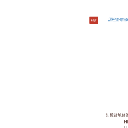
85折
甜橙舒敏修護
H