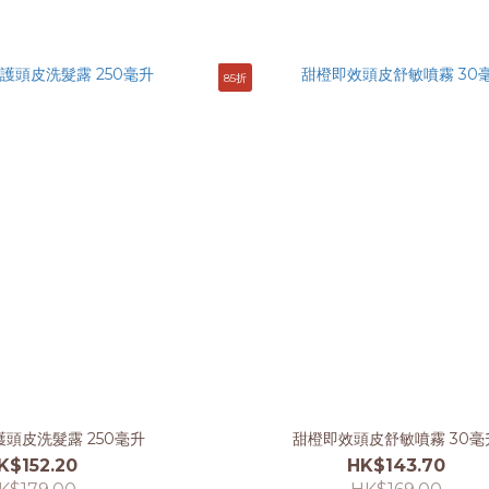
85折
頭皮洗髮露 250毫升
甜橙即效頭皮舒敏噴霧 30毫
K$152.20
HK$143.70