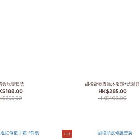
情食玩瞓套裝
甜橙舒敏養護沐浴露+洗髮
K$188.00
HK$285.00
K$253.90
HK$408.00
72折