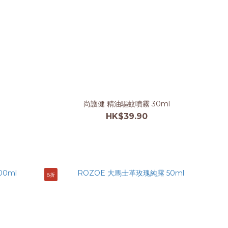
尚護健 精油驅蚊噴霧 30ml
HK$39.90
8折