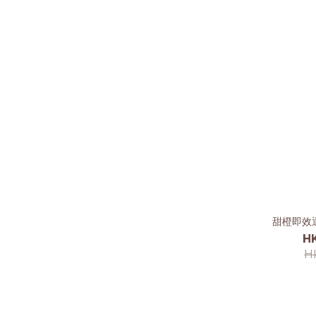
甜橙即效
H
H