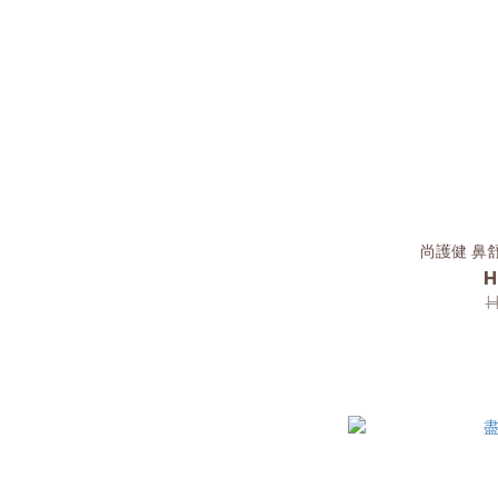
尚護健 鼻舒
H
H