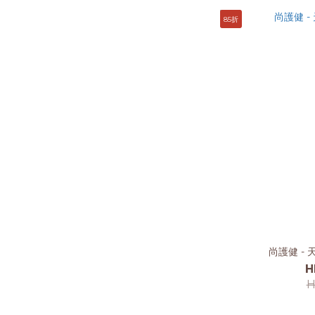
85折
尚護健 - 
H
H