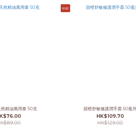
85折
天然精油萬用膏 50克
甜橙舒敏修護潤手霜 50毫
K$76.00
HK$109.70
K$89.00
HK$129.00