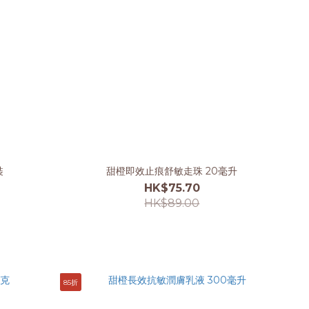
裝
甜橙即效止痕舒敏走珠 20毫升
HK$75.70
HK$89.00
85折