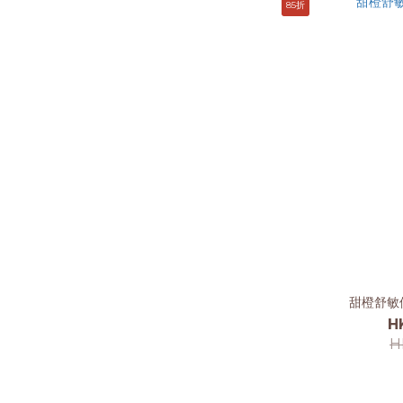
85折
甜橙舒敏
H
H