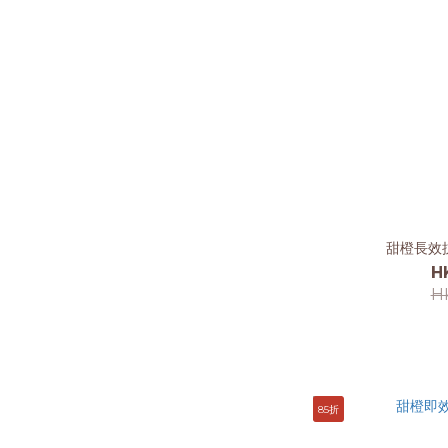
甜橙長效
H
H
85折