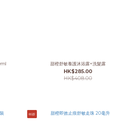
ml
甜橙舒敏養護沐浴露+洗髮露
HK$285.00
HK$408.00
85折