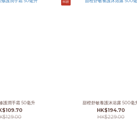
85折
修護潤手霜 50毫升
甜橙舒敏養護沐浴露 500毫
K$109.70
HK$194.70
K$129.00
HK$229.00