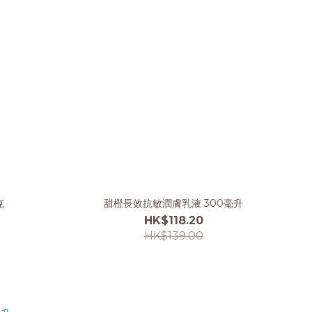
克
甜橙長效抗敏潤膚乳液 300毫升
HK$118.20
HK$139.00