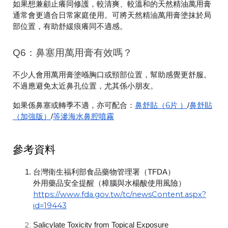
如果想兼顧止癢同修護，較清爽、較溫和的天然精油萬用膏
通常會更適合日常家庭使用。可將天然精油萬用膏塗抹於局
部位置，有助舒緩痕癢同不適感。
Q6：鼻塞用萬用膏有效嗎？
不少人會用萬用膏塗喺胸口或頸部位置，幫助感覺更舒服。
不過應避免太近鼻孔位置，尤其係小朋友。
鼻舒貼（6片 ）
鼻舒貼
如果係鼻塞或轉季不適，亦可配合：
/
（加強版）
等滲海水鼻腔噴霧
/
參考資料
台灣衛生福利部食品藥物管理署（TFDA）
外用藥品安全提醒（樟腦與水楊酸使用風險）
https://www.fda.gov.tw/tc/newsContent.aspx?
id=19443
Salicylate Toxicity from Topical Exposure