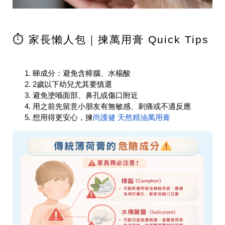
⏱️ 家長懶人包｜揀萬用膏 Quick Tips
睇成分：避免含樟腦、水楊酸
2歲以下幼兒尤其要慎選
避免塗喺面部、鼻孔或傷口附近
用之前先留意小朋友有無敏感、刺痛或不適反應
想用得更安心，揀
尚護健 天然精油萬用膏