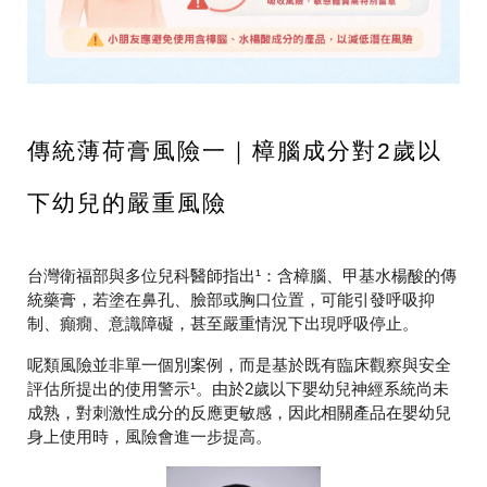
傳統薄荷膏風險一｜樟腦成分對2歲以
下幼兒的嚴重風險
台灣衛福部與多位兒科醫師指出¹：含樟腦、甲基水楊酸的傳
統藥膏，若塗在鼻孔、臉部或胸口位置，可能引發呼吸抑
制、癲癇、意識障礙，甚至嚴重情況下出現呼吸停止。
呢類風險並非單一個別案例，而是基於既有臨床觀察與安全
評估所提出的使用警示¹。由於2歲以下嬰幼兒神經系統尚未
成熟，對刺激性成分的反應更敏感，因此相關產品在嬰幼兒
身上使用時，風險會進一步提高。