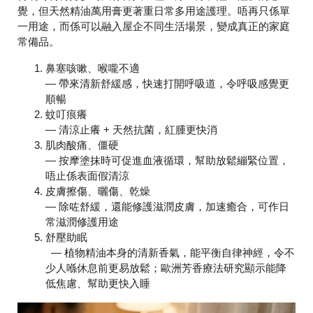
覺，但天然精油萬用膏更著重日常多用途護理。唔再只係單
一用途，而係可以融入屋企不同生活場景，變成真正的家庭
常備品。
鼻塞咳嗽、喉嚨不適
— 帶來清新舒緩感，快速打開呼吸道，令呼吸感覺更
順暢
蚊叮痕癢
— 清涼止癢 + 天然抗菌，紅腫更快消
肌肉酸痛、僵硬
— 按摩塗抹時可促進血液循環，幫助放鬆繃緊位置，
唔止係表面假清涼
皮膚擦傷、曬傷、乾燥
— 除咗舒緩，還能修護滋潤皮膚，加速癒合，可作日
常滋潤修護用途
舒壓助眠
— 植物精油本身的清新香氣，能平衡自律神經，令不
少人喺休息前更易放鬆；歐洲芳香療法研究顯示能降
低焦慮、幫助更快入睡