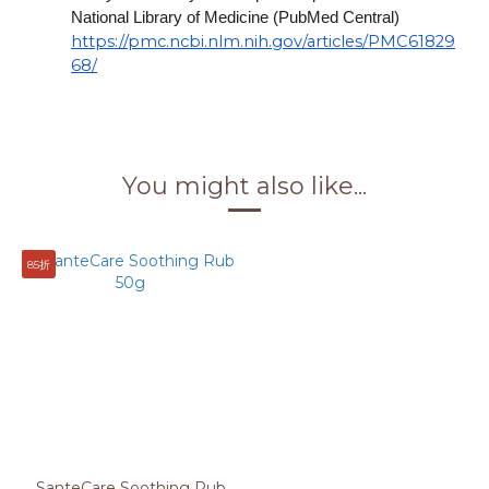
National Library of Medicine (PubMed Central)
https://pmc.ncbi.nlm.nih.gov/articles/PMC61829
68/
You might also like...
85折
SanteCare Soothing Rub