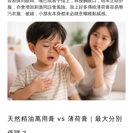
容易抹到眼睛、嘴巴或者手指上，再接觸眼口，唔單止唔舒
服，亦會增加刺激同誤食風險。加上好多傳統薄荷膏容易整
污衣服、被鋪，小朋友本身都未必鍾意嗰種黏膩感。
天然精油萬用膏 vs 薄荷膏｜最大分別
係咩？