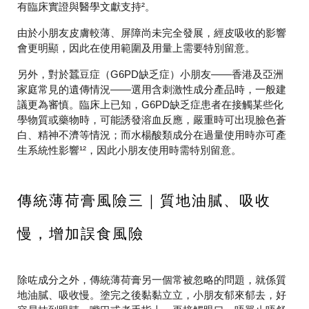
有臨床實證與醫學文獻支持²。
由於小朋友皮膚較薄、屏障尚未完全發展，經皮吸收的影響
會更明顯，因此在使用範圍及用量上需要特別留意。
另外，對於蠶豆症（G6PD缺乏症）小朋友——香港及亞洲
家庭常見的遺傳情況——選用含刺激性成分產品時，一般建
議更為審慎。臨床上已知，G6PD缺乏症患者在接觸某些化
學物質或藥物時，可能誘發溶血反應，嚴重時可出現臉色蒼
白、精神不濟等情況；而水楊酸類成分在過量使用時亦可產
生系統性影響¹²，因此小朋友使用時需特別留意。
傳統薄荷膏風險三｜質地油膩、吸收
慢，增加誤食風險
除咗成分之外，傳統薄荷膏另一個常被忽略的問題，就係質
地油膩、吸收慢。塗完之後黏黏立立，小朋友郁來郁去，好