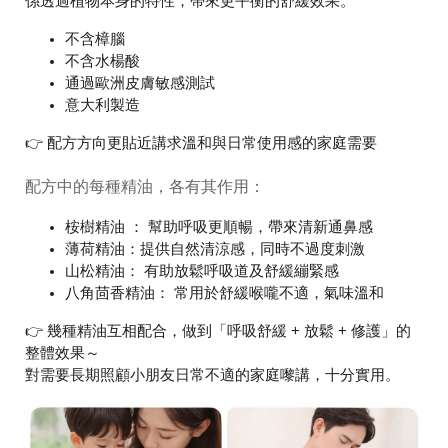
係透過植物本身的特性，帶來更平衡的舒緩效果。
不含樟腦
不含水楊酸
通過歐洲皮膚敏感測試
意大利製造
👉 配方方向更貼近講求溫和與日常使用感的家庭需要
配方中的每種精油，各有其作用：
桉樹精油 ： 幫助呼吸更順暢，帶來清新通鼻感
薄荷精油：提供自然清涼感，同時不過度刺激
山松精油： 有助放鬆呼吸道及舒緩繃緊感
八角茴香精油： 常用於舒緩喉嚨不適，氣味溫和
👉 幾種精油互相配合，做到「呼吸舒緩 + 放鬆 + 修護」的
整體效果～
對需要長期照顧小朋友日常不適的家庭嚟講，十分實用。