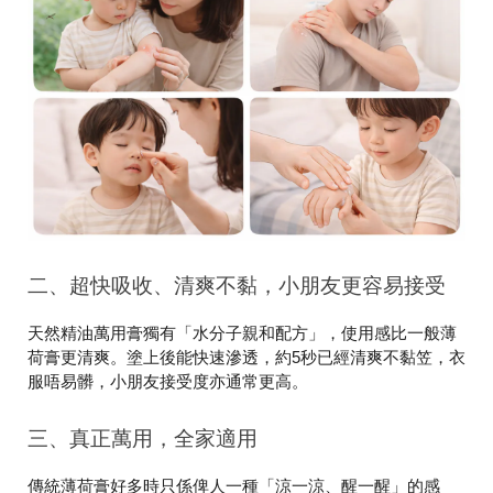
二、超快吸收、清爽不黏，小朋友更容易接受
天然精油萬用膏獨有「水分子親和配方」，使用感比一般薄
荷膏更清爽。塗上後能快速滲透，約5秒已經清爽不黏笠，衣
服唔易髒，小朋友接受度亦通常更高。
三、真正萬用，全家適用
傳統薄荷膏好多時只係俾人一種「涼一涼、醒一醒」的感