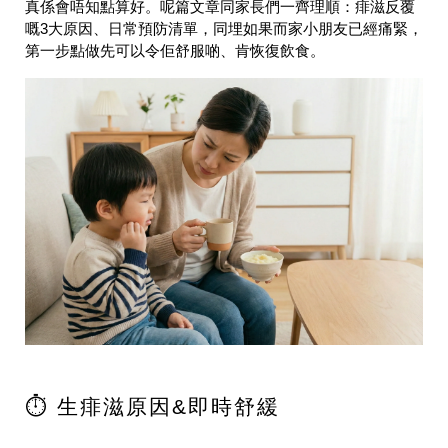
真係會唔知點算好。呢篇文章同家長們一齊理順：痱滋反覆
嘅3大原因、日常預防清單，同埋如果而家小朋友已經痛緊，
第一步點做先可以令佢舒服啲、肯恢復飲食。
⏱️ 生痱滋原因&即時舒緩