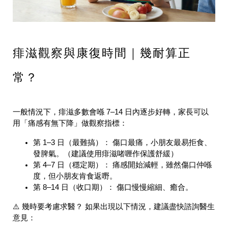
痱滋觀察與康復時間｜幾耐算正
常？
一般情況下，痱滋多數會喺 7–14 日內逐步好轉，家長可以
用「痛感有無下降」做觀察指標：
第 1–3 日（最難搞）： 傷口最痛，小朋友最易拒食、
發脾氣。（建議使用痱滋啫喱作保護舒緩）
第 4–7 日（穩定期）： 痛感開始減輕，雖然傷口仲喺
度，但小朋友肯食返嘢。
第 8–14 日（收口期）： 傷口慢慢縮細、癒合。
⚠️ 幾時要考慮求醫？ 如果出現以下情況，建議盡快諮詢醫生
意見：