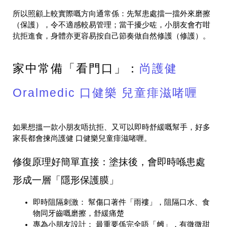
所以照顧上較實際嘅方向通常係：先幫患處擋一擋外來磨擦
（保護），令不適感較易管理；當干擾少咗，小朋友會冇咁
抗拒進食，身體亦更容易按自己節奏做自然修護（修護）。
家中常備「看門口」：
尚護健
Oralmedic 口健樂 兒童痱滋啫喱
如果想搵一款小朋友唔抗拒、又可以即時舒緩嘅幫手，好多
家長都會揀尚護健 口健樂兒童痱滋啫喱。
修復原理好簡單直接：塗抹後，會即時喺患處
形成一層「隱形保護膜」
即時阻隔刺激： 幫傷口著件「雨褸」，阻隔口水、食
物同牙齒嘅磨擦，舒緩痛楚
專為小朋友設計： 最重要係完全唔「乸」，有微微甜