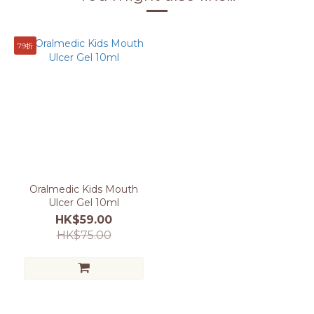
79折
Oralmedic Kids Mouth
Ulcer Gel 10ml
HK$59.00
HK$75.00