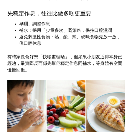
先穩定作息，往往比做多啲更重要
早瞓、調整作息
補水：採用「少量多次」嘅策略，保持口腔濕潤
避免刺激性食物：熱、酸、辣、硬嘅食物先放一放，
俾口腔休息
有時家長會好想「快啲處理晒」，但如果小朋友近排本身已
經攰，最實際反而係先幫佢穩定作息同補水，等身體有空間
慢慢回復。