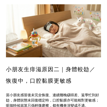
小朋友生痱滋原因二｜身體較攰／
恢復中，口腔黏膜更敏感
當小朋友感冒後未完全恢復、連續幾晚瞓得差、返學忙到好
攰，身體狀態未回復穩定時，口腔黏膜亦可能相對更敏感；
呢個時候就算只係輕微磨擦，都有機會演變成不適。