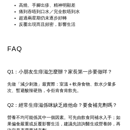
高燒、手腳出疹、精神明顯差
痛到吞唔到口水／完全飲唔到水
超過兩星期仍未逐步好轉
反覆出現而且頻密，影響生活
FAQ
Q1：小朋友生痱滋怎麼辦？家長第一步要做咩？
先做「減少刺激」最實際：室溫＋軟身食物、飲水少量多
次、暫避酸辣硬熱，令佢肯食肯飲先。
Q2：經常生痱滋係咪缺乏維他命？要食補充劑嗎？
營養不均可能係其中一個因素。可先由飲食同補水入手；如
果偏食嚴重或反覆影響生活，建議先諮詢醫生或營養師，再