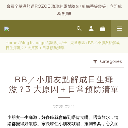
會員全單滿額送ROZOE 玫瑰純露體驗裝+針織手提袋等 | 立即成
為會員!!
Home
/
Blog list page
/
護理小貼士 - 兒童專區
/
BB／小朋友點解成
日生痱滋？3 大原因＋日常預防清單
Categories
BB／小朋友點解成日生痱
滋？3 大原因＋日常預防清單
2026-02-11
小朋友一生痱滋，好多時就會痛到唔肯食嘢、唔肯飲水，情
緒都變得好敏感。家長睇住小朋友皺眉、推開餐具，心入面