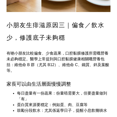
小朋友生痱滋原因三｜偏食／飲水
少，修護底子未夠穩
有啲小朋友比較偏食、少食蔬果，口腔黏膜修護所需嘅營養
未必夠穩定。醫學上常提到與口腔黏膜健康相關嘅營養包
括：維他命 B 群（尤其 B12）、維他命 C、鐵質、鋅及葉酸
等。
家長可以由生活層面慢慢調整
每日盡量有一份蔬果：份量唔需要大，但要盡量做到
「有」
蛋白質來源要穩定：例如蛋、肉、豆腐等
鼓勵分段飲水：尤其係返學日子，提醒小息飲幾啖水