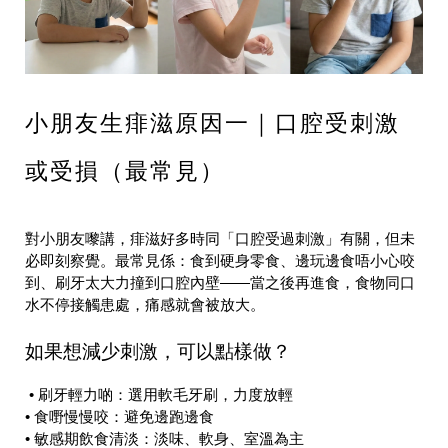
小朋友生痱滋原因一｜口腔受刺激
或受損（最常見）
對小朋友嚟講，痱滋好多時同「口腔受過刺激」有關，但未
必即刻察覺。最常見係：食到硬身零食、邊玩邊食唔小心咬
到、刷牙太大力撞到口腔內壁——當之後再進食，食物同口
水不停接觸患處，痛感就會被放大。
如果想減少刺激，可以點樣做？
• 刷牙輕力啲：選用軟毛牙刷，力度放輕
• 食嘢慢慢咬：避免邊跑邊食
• 敏感期飲食清淡：淡味、軟身、室溫為主