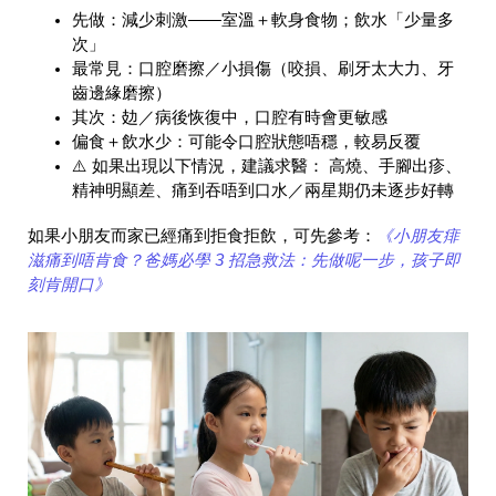
先做：減少刺激——室溫＋軟身食物；飲水「少量多
次」
最常見：口腔磨擦／小損傷（咬損、刷牙太大力、牙
齒邊緣磨擦）
其次：攰／病後恢復中，口腔有時會更敏感
偏食＋飲水少：可能令口腔狀態唔穩，較易反覆
⚠️ 如果出現以下情況，建議求醫： 高燒、手腳出疹、
精神明顯差、痛到吞唔到口水／兩星期仍未逐步好轉
如果小朋友而家已經痛到拒食拒飲，可先參考：
《小朋友痱
滋痛到唔肯食？爸媽必學 3 招急救法：先做呢一步，孩子即
刻肯開口》