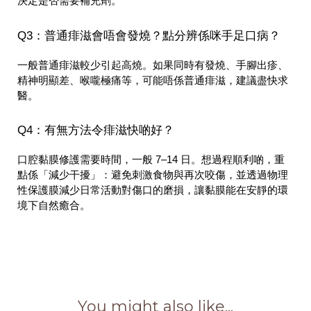
決定是否需要補充劑。
Q3：普通痱滋會唔會發燒？點分辨係咪手足口病？
一般普通痱滋較少引起高燒。如果同時有發燒、手腳出疹、
精神明顯差、喉嚨極痛等，可能唔係普通痱滋，建議盡快求
醫。
Q4：有無方法令痱滋快啲好？
口腔黏膜修護需要時間，一般 7–14 日。想過程順利啲，重
點係「減少干擾」：避免刺激食物與再次咬傷，並透過物理
性保護膜減少日常活動對傷口的磨損，讓黏膜能在安靜的環
境下自然癒合。
You might also like...