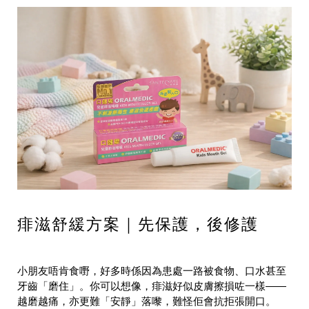
痱滋舒緩方案｜先保護，後修護
小朋友唔肯食嘢，好多時係因為患處一路被食物、口水甚至
牙齒「磨住」。你可以想像，痱滋好似皮膚擦損咗一樣——
越磨越痛，亦更難「安靜」落嚟，難怪佢會抗拒張開口。