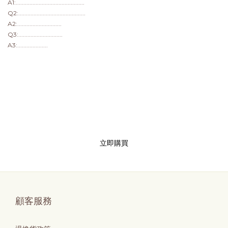
A1:.............................................
Q2:............................................
A2:.............................
Q3:.............................
A3:....................
立即購買
顧客服務