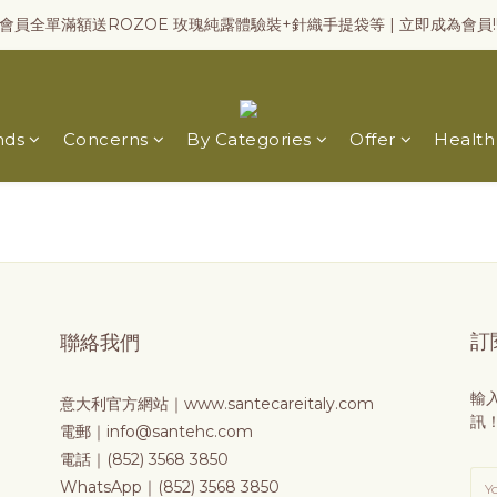
會員全單滿額送ROZOE 玫瑰純露體驗裝+針織手提袋等 | 立即成為會員!
nds
Concerns
By Categories
Offer
Health
訂
聯絡我們
輸
意大利官方網站｜
www.santecareitaly.com
訊
電郵｜info@santehc.com
電話｜(852) 3568 3850
WhatsApp｜(852) 3568 3850