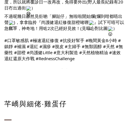
度，所以就將覆診日一改再改，免得要外出(野人最長紀錄有20
日冇出過街
）
不過呢幾日赫然見佢啲「腳趾仔」無啦啦開始爛(爛到咁都唔出
聲
)，拿拿臨拎『尚護健退紅修復甜橙啫喱
』試下可唔可以
急救下，神奇地！用咗2次已經好見效！(見嘔心對比圖
）
#口罩敏感肌
#極速退紅修復
#抗疫好幫手
#晚間黃金8小時
#
鎮靜
#補濕
#退紅
#濕疹
#脫皮
#主婦手
#無類固醇
#天然
#無
藥性
#甜橙
#尚護健Little
#意大利製造
#天然植物精油
#速效
退紅還原大作戰
#RednessChallenge
芊嶠與細佬·雞蛋仔