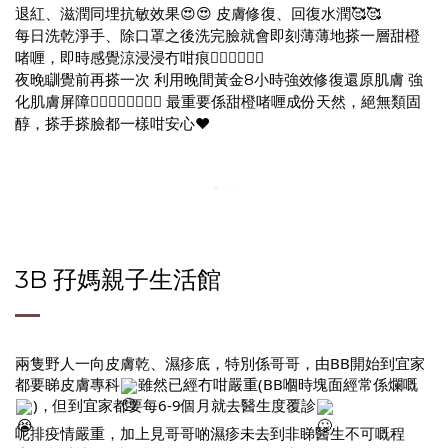
退紅、滋潤同埋抗敏效果😍😍 皮膚修復、回復水潤🥰🥰
每日洗乾淨手、除口罩之後洗完臉就會即刻薄薄地搽一層甜橙
啫喱，即時感覺涼浸浸冇咁痕👍🏻👍🏻👍🏻
夜晚瞓覺前再搽一次 利用晚間黃金8小時強效修復還原肌膚 強
化肌膚屏障👍🏻👍🏻👍🏻💦💦 最重要係甜橙啫喱成份天然，絕無類固
醇，搽手搽臉都一樣咁安心❤️
3B 孖媽親子生活館
兩隻野人一向皮膚乾、濕疹底，特別係哥哥，由BB開始到宜家
都要睇皮膚專科
雖然已經冇咁嚴重(BB嗰時塊面經常係爛嘅
)，但到宜家都要每6-9個月就去醫生度覆診
呢排疫情嚴重，加上見哥哥啲濕疹未去到非睇醫生不可嘅程