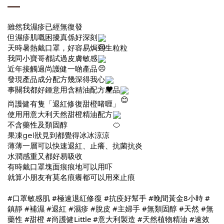
雖然我濕疹已經無復發
但濕疹肌嘅困擾真係好深刻
天時暑熱戴口罩，好容易焗到生粒粒
我同小寶哥都試過皮膚敏感
近年接觸過尚護健一啲產品
發現產品成分配方幾深得我心
事關我都好鍾意用含精油配方產品
尚護健有隻「退紅修復甜橙啫喱」
使用用意大利天然甜橙精油配方
不含藥性及類固醇
果凍gel狀見到都覺得冰冰涼涼
薄薄一層可以快速退紅、止癢、抗菌抗炎
水潤感重又都好易吸收
有時戴口罩塊面痕痕地可以用吓
就算小朋友有莫名痕癢都可以用來止痕
#口罩敏感肌
#極速退紅修復
#抗疫好幫手
#晚間黃金8小時
#
鎮靜
#補濕
#退紅
#濕疹
#脫皮
#主婦手
#無類固醇
#天然
#無
藥性
#甜橙
#尚護健Little
#意大利製造
#天然植物精油
#速效