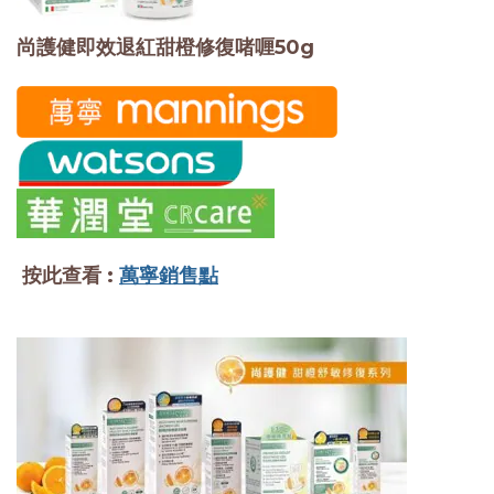
尚護健即效退紅甜橙修復啫喱50g
按此查看 :
萬寧銷售點