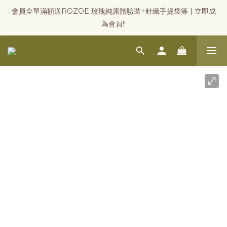
會員全單滿額送ROZOE 玫瑰純露體驗裝+針織手提袋等 | 立即成
為會員!!