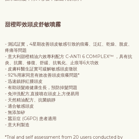
甜橙即效頭皮舒敏噴霧
- 測試証實，4星期改善頭皮敏感引致的痕癢、泛紅、乾燥、脫皮、
疼痛等問題
- 意大利甜橙精油六效專利配方 C-ANTI 6 COMPLEX™ ，具有抗
炎、抗菌、修復、舒緩、抗氧化、止痕等6大功效
- 皮膚科醫生証實可緩解敏感頭皮徵狀
- 92%用家同意有效改善頭皮痕癢問題*
- 迅速鎮靜紅腫頭皮
- 有助頭髮維健康生長，預防掉髮問題
- 免沖洗配方,直接噴在頭皮上,方便易用
- 天然精油配方、抗菌鎮靜
- 適合敏感頭皮
- 無添加矽
- 蠶豆症 (G6PD) 患者適用
- 意大利製造
*Trial and self assessment from 20 users conducted by