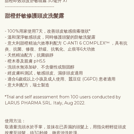
甜橙即效頭皮舒敏噴霧 30毫升 X1
---------------------------------
甜橙舒敏修護頭皮洗髮露
- 100%用家使用7天，改善頭皮敏感痕癢徵狀*
- 溫和潔淨敏感頭皮，同時修護頭髮的防敏洗髮露
- 意大利甜橙精油六效專利配方 C-ANTI 6 COMPLEX™ ，具有抗
炎、抗菌、修復、舒緩、抗氧化、止痕等6大功效
- 天然精油配方，抗菌鎮靜
- 橙木香及親膚 pH5.5
- 洗頭水無添加矽、不含藥性或類固醇
- 經皮膚科測試，敏感頭皮、濕疹頭皮適用
- 適合6歲或以上小孩及成人使用、蠶豆症 (G6PD) 患者適用
- 意大利配方，瑞士製造
*Trial and self assessment from 100 users conducted by
LARUS PHARMA SRL. Italy, Aug 2022.
使用方法：
取適量洗頭水於手掌，並抹在已弄濕的頭髮上，用指尖輕輕從頭皮
按摩至頭髮，待30秒後，徹底沖洗乾淨。