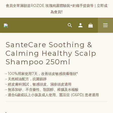
會員全單滿額送ROZOE 玫瑰純露體驗裝+針織手提袋等 | 立即成
為會員!!
SanteCare Soothing &
Calming Healthy Scalp
Shampoo 250ml
- 100%用家使用7天，改善頭皮敏感痕癢徵狀*
- 天然精油配方，抗菌鎮靜
- 經皮膚科測試，敏感頭皮、濕疹頭皮適用
- 無添加矽、不含藥性、類固醇、樟腦及水楊酸
- 適合6歲或以上小孩及成人使用、蠶豆症 (G6PD) 患者適用