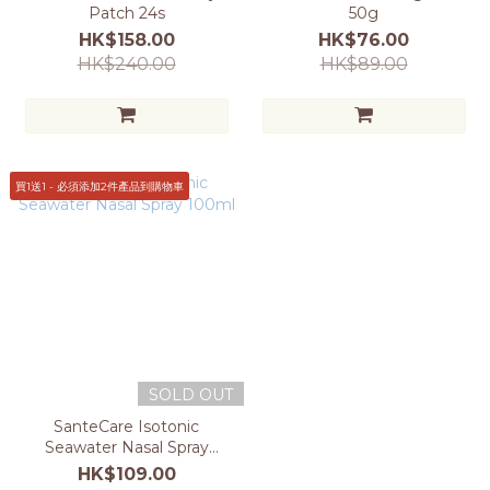
Patch 24s
50g
HK$158.00
HK$76.00
HK$240.00
HK$89.00
買1送1 - 必須添加2件產品到購物車
SOLD OUT
SanteCare Isotonic
Seawater Nasal Spray
100ml
HK$109.00