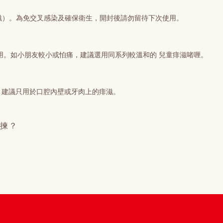
粒痱滋）。為免交叉感染及確保衛生，開封後請勿留待下次使用。
使用。如小朋友較小或怕痛，建議選用同系列較溫和的 兒童痱滋啫喱。
。建議只用於口腔內壁或牙肉上的痱滋。
點揀？