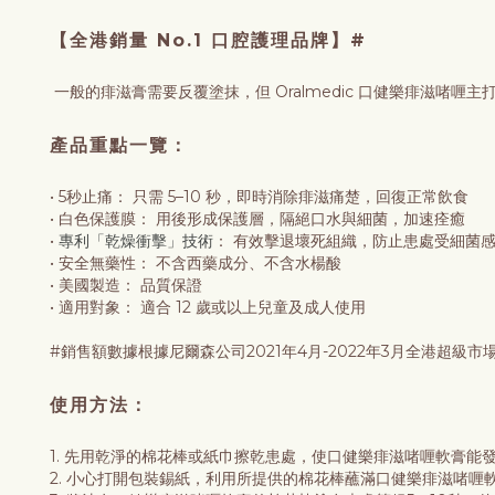
【全港銷量 No.1 口腔護理品牌】#
一般的痱滋膏需要反覆塗抹，但 Oralmedic 口健樂痱滋
產品重點一覽：
• 5秒止痛： 只需 5–10 秒，即時消除痱滋痛楚，回復正常飲食
• 白色保護膜： 用後形成保護層，隔絕口水與細菌，加速痊癒
•
專利「乾燥衝擊」技術
： 有效擊退壞死組織，防止患處受細菌
• 安全無藥性： 不含西藥成分、不含水楊酸
• 美國製造： 品質保證
• 適用對象： 適合 12 歲或以上兒童及成人使用
#銷售額數據根據尼爾森公司2021年4月-2022年3月全港超級市
使用方法：
1. 先用乾淨的棉花棒或紙巾擦乾患處，使口健樂痱滋啫喱軟膏能
2. 小心打開包裝錫紙，利用所提供的棉花棒蘸滿口健樂痱滋啫喱