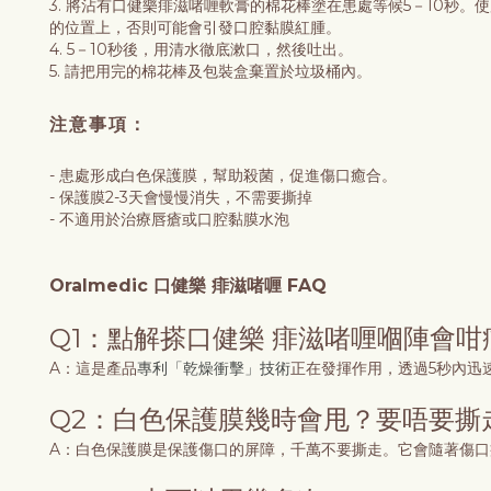
3. 將沾有口健樂痱滋啫喱軟膏的棉花棒塗在患處等候5－10
的位置上，否則可能會引發口腔黏膜紅腫。
4. 5－10秒後，用清水徹底漱口，然後吐出。
5. 請把用完的棉花棒及包裝盒棄置於垃圾桶內。
注意事項：
- 患處形成白色保護膜，幫助殺菌，促進傷口癒合。
- 保護膜2-3天會慢慢消失，不需要撕掉
- 不適用於治療唇瘡或口腔黏膜水泡
Oralmedic 口健樂
痱滋啫喱 FAQ
Q1：點解搽口健樂 痱滋啫喱
嗰陣會咁
A：這是產品
專利「乾燥衝擊」技術
正在發揮作用，透過5秒內迅
Q2：白色保護膜幾時會甩？要唔要撕
A：白色保護膜是保護傷口的屏障，千萬不要撕走。它會隨著傷口癒