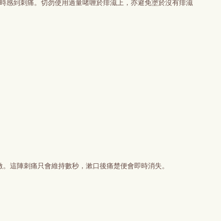
即時感到刺痛。切勿使用過量啫喱於痱滋上，亦避免塗於沒有痱滋
激。這陣刺痛只會維持數秒，漱口後痛楚便會即時消失。