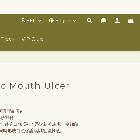
!
$
HKD
English
 Tips
VIP Club
BUY NOW
c Mouth Ulcer
l
疾病護理品牌#
5秒對付
 , 能在短短 5秒內迅速封乾患處，令細菌
同時形成白色保護膜以阻隔刺激。