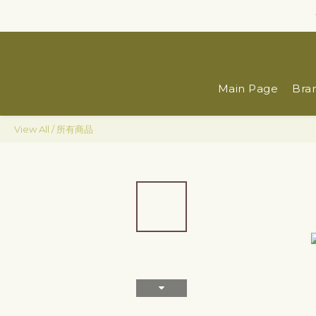
Main Page
Bra
View All
/
所有商品