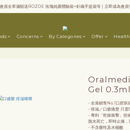
會員全單滿額送ROZOE 玫瑰純露體驗裝+針織手提袋等 | 立即成為會員!
nds
Concerns
By Categories
Offer
Health
Oralmedi
Gel 0.3m
- 全港銷售No.1口腔
- 痱滋／口瘡痛楚 只需
- 專利「乾燥衝擊」技術
脫水死亡，即時止痛，
- 不含藥性及水楊酸