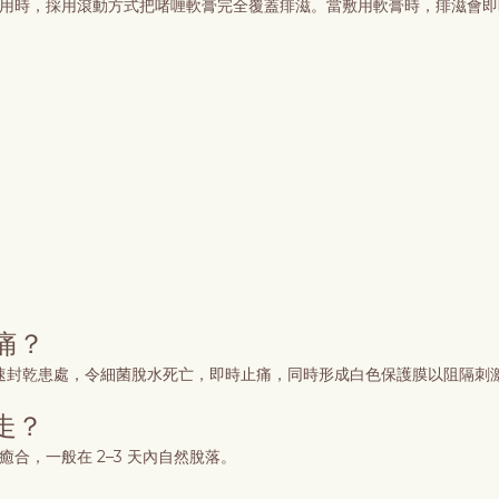
秒。使用時，採用滾動方式把啫喱軟膏完全覆蓋痱滋。當敷用軟膏時，痱滋會
痛？
速封乾患處，令細菌脫水死亡，即時止痛，同時形成白色保護膜以阻隔刺
走？
合，一般在 2–3 天內自然脫落。