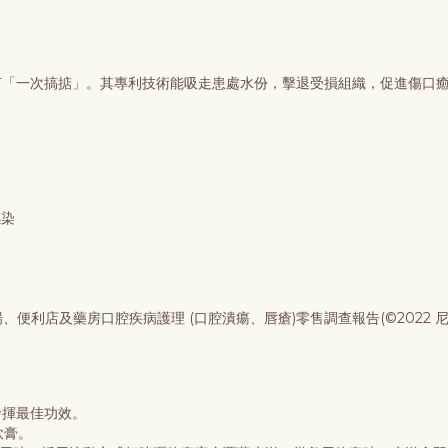
啫喱主打「一次搞掂」。其專利技術能吸走患處水份，擊退受損組織，促進傷口
感染
場、便利店及藥房口腔疾病護理 (口腔潰瘍、唇瘡)零售調查報告(©2022 尼
發揮最佳功效。
軟膏。