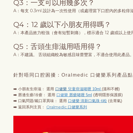
Q3：一支可以用幾多次？
A：每支 0.3ml 設計為一次性使用（或處理當下口腔內的多
Q4：12 歲以下小朋友用得嗎？
A：本產品效力較強（會有短暫刺痛），標示適合 12 歲或以上
Q5：舌頭生痱滋用唔用得？
A：不建議。 舌頭組織較為敏感且味蕾豐富，不適合使用此產品
針對唔同口腔困擾：Oralmedic 口健樂系列產品
➡️ 小朋友生痱滋： 選用
口健樂
兒童痱滋啫喱 10ml
(溫和不乸)
➡️ 唇邊生瘡/冷瘡： 選用
口健樂
唇瘡啫喱 5ml
(透明隱形保護膜)
口健樂
清新口氣珠 6粒
➡️ 口氣問題/戴口罩異味： 選用
(去胃氣)
Oralmedic 口健樂系列
➡️ 返回系列主頁：