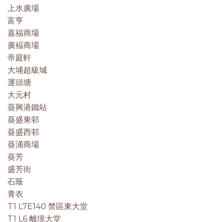
上水廣場
富亨
嘉福商場
廣褔商場
帝庭軒
大埔超級城
運頭塘
大元村
葵興港鐵站
葵盛東邨
葵盛西邨
葵涌商場
葵芳
盛芳街
石蔭
青衣
T1 L7E140 禁區東大堂
T1 L6 離境大堂