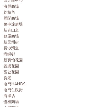
西九龍中心
海麗商場
荔枝角
麗閣商場
萬事達廣場
新青山道
蘇屋商場
新元州街
長沙灣道
蝴蝶邨
新寶怡花園
置樂花園
富健花園
良景
屯門HANDS
屯門仁政街
海翠坊
恆福商場