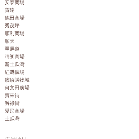
安泰商場
寶達
德田商場
秀茂坪
順利商場
順天
翠屏道
晴朗商場
新土瓜灣
紅磡廣場
繽紛購物城
何文田廣場
寶來街
爵祿街
愛民商場
土瓜灣