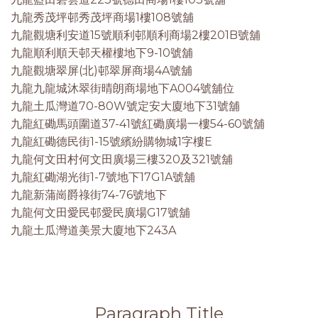
九龍秀茂坪邨秀茂坪商場1樓108號舖
九龍觀塘利安道15號順利邨順利商場2樓201B號舖
九龍順利順天邨天權樓地下9-10號舖
九龍觀塘翠屏(北)邨翠屏商場4A號舖
九龍九龍城沐翠街晴朗商場地下A004號舖位
九龍土瓜灣道70-80W號定安大廈地下31號舖
九龍紅磡馬頭圍道37-41號紅磡廣場一樓54-60號舖
九龍紅磡德民街1-15號繽紛購物城1字樓E
九龍何文田村何文田廣場三樓320及321號舖
九龍紅磡湖光街1-7號地下17G1A號舖
九龍新蒲崗爵祿街74-76號地下
九龍何文田愛民邨愛民廣場G17號舖
九龍土瓜灣道美景大廈地下243A
Paragraph Title