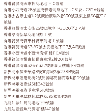
香港筲箕灣興東邨商場地下10號舖
香港小西灣道28號藍灣廣場高層地下UG51及UG52A號舖
香港太古康山道1-2號康怡廣場2樓S30號及東上橋S8至S10
號舖
香港鯉景灣太安街25號D段地下GD20至21A舖
香港柴灣新翠商場4樓1-11號
香港筲箕灣愛東村愛東商場111號舖
香港筲箕灣道57-87號太安樓地下G7及A6號舖
香港小西灣道小西灣廣場1樓110A號舖
香港筲箕灣耀東邨耀東商場2樓201號舖
香港筲箕灣道326至332號康泰大樓地下4號舖
新界將軍澳重華路8號東港城2樓238B號舖
新界將軍澳唐明街2號尚德邨尚德商場1樓109號舖
新界將軍澳康城3樓342號舖
新界將軍澳彩明商場310號舖
新界將軍澳翠林邨翠林商場5樓101號舖
九龍油塘油麗商場地下9號舖
九龍油塘鯉魚門廣場1樓140號舖