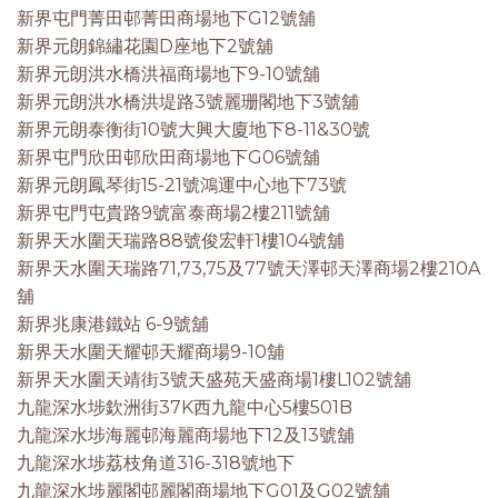
新界屯門菁田邨菁田商場地下G12號舖
新界元朗錦繡花園D座地下2號舖
新界元朗洪水橋洪福商場地下9-10號舖
新界元朗洪水橋洪堤路3號麗珊閣地下3號舖
新界元朗泰衡街10號大興大廈地下8-11&30號
新界屯門欣田邨欣田商場地下G06號舖
新界元朗鳳琴街15-21號鴻運中心地下73號
新界屯門屯貴路9號富泰商場2樓211號舖
新界天水圍天瑞路88號俊宏軒1樓104號舖
新界天水圍天瑞路71,73,75及77號天澤邨天澤商場2樓210A
舖
新界兆康港鐵站 6-9號舖
新界天水圍天耀邨天耀商場9-10舖
新界天水圍天靖街3號天盛苑天盛商場1樓L102號舖
九龍深水埗欽洲街37K西九龍中心5樓501B
九龍深水埗海麗邨海麗商場地下12及13號舖
九龍深水埗荔枝角道316-318號地下
九龍深水埗麗閣邨麗閣商場地下G01及G02號舖