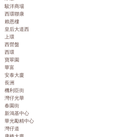
駿洋商場
西環聯康
賴恩樓
皇后大道西
上環
西營盤
西環
寶翠園
華富
安泰大廈
長洲
機利臣街
灣仔光華
春園街
新鴻基中心
華光勵精中心
灣仔道
康橋大廈