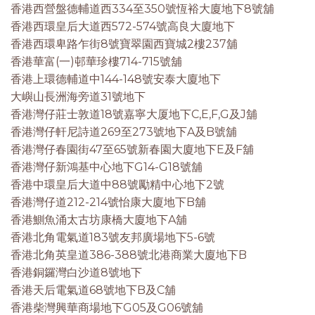
香港西營盤德輔道西334至350號恆裕大廈地下8號舖
香港西環皇后大道西572-574號高良大廈地下
香港西環卑路乍街8號寶翠園西寶城2樓237舖
香港華富(一)邨華珍樓714-715號舖
香港上環德輔道中144-148號安泰大廈地下
大嶼山長洲海旁道31號地下
香港灣仔莊士敦道18號嘉寧大厦地下C,E,F,G及J舖
香港灣仔軒尼詩道269至273號地下A及B號舖
香港灣仔春園街47至65號新春園大廈地下E及F舖
香港灣仔新鴻基中心地下G14-G18號舖
香港中環皇后大道中88號勵精中心地下2號
香港灣仔道212-214號怡康大廈地下B舖
香港鰂魚涌太古坊康橋大廈地下A舖
香港北角電氣道183號友邦廣場地下5-6號
香港北角英皇道386-388號北港商業大廈地下B
香港銅鑼灣白沙道8號地下
香港天后電氣道68號地下B及C舖
香港柴灣興華商場地下G05及G06號舖