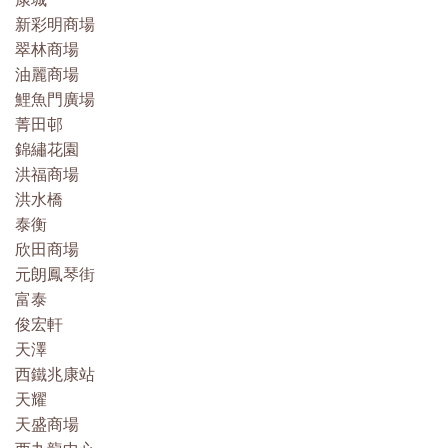
新彩明商場
翠林商場
油麗商場
鯉魚門廣場
菁田邨
錦繡花園
洪福商場
洪水橋
泰衡
欣田商場
元朗鳳琴街
富泰
俊宏軒
天澤
西鐵兆康站
天耀
天盛商場