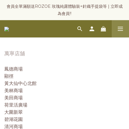
會員全單滿額送ROZOE 玫瑰純露體驗裝+針織手提袋等 | 立即成
為會員!!
萬寧店舖
鳳德商場
顯徑
黃大仙中心北館
美林商場
美田商場
荷里活廣場
大圍新翠
碧湖花園
清河商場