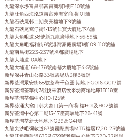
九龍深水埗富昌邨富昌商場1樓F110號舖
九龍旺角西海泓道海富苑海富商場101舖
九龍石硤尾邨二期美亮樓地下9號舖
九龍石硤尾窩仔街1-13號仁寶大廈地下A舖
九龍大角咀道38號新九龍廣場地下56-59號
九龍大角咀福利街8號港灣豪庭廣場1樓109-110號舖
九龍南昌街223-237號名都廣場地下
九龍大埔道10A地下
九龍大埔道168-178號南都大廈地下4-5號舖
新界深井青山公路33號碧堤坊3樓8號舖
新界荃灣眾安街68號荃灣千色匯I期地下G016-G017舖
新界荃灣荃華街3號悅來酒店悅來坊商場地庫1B118室
新界荃灣荃錦中心110-125號
新界葵涌大窩口邨大窩口第一商場1樓B01及B02號舖
新界荃灣中心第二期15-17座高層地下28-41號
新界荃灣荃新天地地下G39及G41舖
九龍尖沙咀彌敦道63號國際廣場MTR樓層17,20-23號舖
九龍旺角彌敦道625及639號雅蘭中心地下G20-22號舖