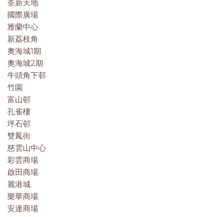
荃新天地
國際廣場
雅蘭中心
新荔枝角
奧海城1期
奧海城2期
牛頭角下邨
竹園
富山邨
孔雀樓
坪石邨
雙鳳街
慈雲山中心
彩雲商場
啟田商場
麗港城
樂華商場
安達商場