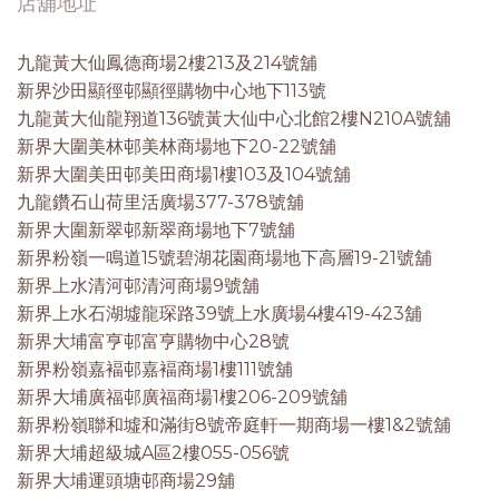
店舖地址
九龍黃大仙鳳德商場2樓213及214號舖
新界沙田顯徑邨顯徑購物中心地下113號
九龍黃大仙龍翔道136號黃大仙中心北館2樓N210A號舖
新界大圍美林邨美林商場地下20-22號舖
新界大圍美田邨美田商場1樓103及104號舖
九龍鑽石山荷里活廣場377-378號舖
新界大圍新翠邨新翠商場地下7號舖
新界粉嶺一鳴道15號碧湖花園商場地下高層19-21號舖
新界上水清河邨清河商場9號舖
新界上水石湖墟龍琛路39號上水廣場4樓419-423舖
新界大埔富亨邨富亨購物中心28號
新界粉嶺嘉褔邨嘉褔商場1樓111號舖
新界大埔廣福邨廣福商場1樓206-209號舖
新界粉嶺聯和墟和滿街8號帝庭軒一期商場一樓1&2號舖
新界大埔超級城A區2樓055-056號
新界大埔運頭塘邨商場29舖