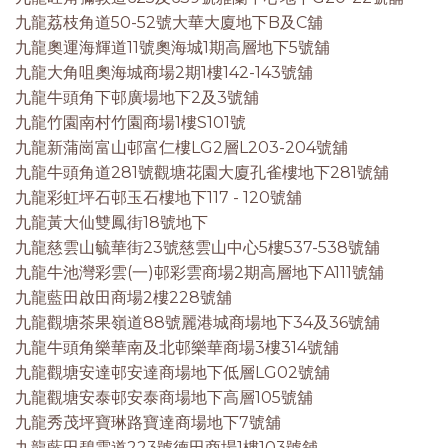
九龍荔枝角道50-52號大華大廈地下B及C舖
九龍奧運海輝道11號奧海城1期高層地下5號舖
九龍大角咀奧海城商場2期1樓142-143號舖
九龍牛頭角下邨廣場地下2及3號舖
九龍竹園南村竹園商場1樓S101號
九龍新蒲崗富山邨富仁樓LG2層L203-204號舖
九龍牛頭角道281號觀塘花園大廈孔雀樓地下281號舖
九龍彩虹坪石邨玉石樓地下117 - 120號舖
九龍黃大仙雙鳳街18號地下
九龍慈雲山毓華街23號慈雲山中心5樓537-538號舖
九龍牛池灣彩雲(一)邨彩雲商場2期高層地下A111號舖
九龍藍田啟田商場2樓228號舖
九龍觀塘茶果嶺道88號麗港城商場地下34及36號舖
九龍牛頭角樂華南及北邨樂華商場3樓314號舖
九龍觀塘安達邨安達商場地下低層LG02號舖
九龍觀塘安泰邨安泰商場地下高層105號舖
九龍秀茂坪寶琳路寶達商場地下7號舖
九龍藍田碧雲道223號德田商場1樓103號舖