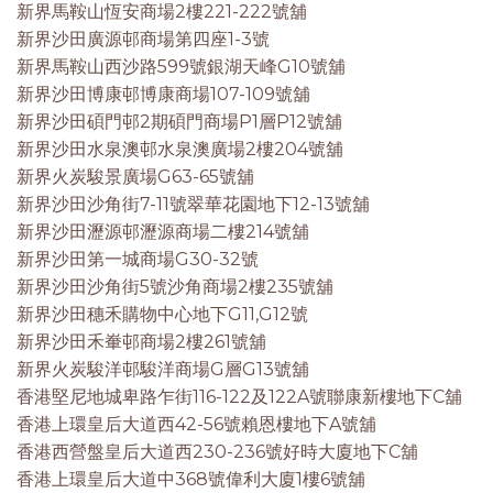
新界馬鞍山恆安商場2樓221-222號舖
新界沙田廣源邨商場第四座1-3號
新界馬鞍山西沙路599號銀湖天峰G10號舖
新界沙田博康邨博康商場107-109號舖
新界沙田碩門邨2期碩門商場P1層P12號舖
新界沙田水泉澳邨水泉澳廣場2樓204號舖
新界火炭駿景廣場G63-65號舖
新界沙田沙角街7-11號翠華花園地下12-13號舖
新界沙田瀝源邨瀝源商場二樓214號舖
新界沙田第一城商場G30-32號
新界沙田沙角街5號沙角商場2樓235號舖
新界沙田穗禾購物中心地下G11,G12號
新界沙田禾輋邨商場2樓261號舖
新界火炭駿洋邨駿洋商場G層G13號舖
香港堅尼地城卑路乍街116-122及122A號聯康新樓地下C舖
香港上環皇后大道西42-56號賴恩樓地下A號舖
香港西營盤皇后大道西230-236號好時大廈地下C舖
香港上環皇后大道中368號偉利大廈1樓6號舖