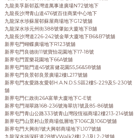
九龍美孚新邨荔灣道萬事達廣場N72號地下
九龍長沙灣青山道476號百佳商業中心地下
九龍深水埗蘇屋邨蘇屋商場地下G12號舖
九龍深水埗元州街388號肇如大廈地下B舖
九龍長沙灣道226-242號金華大廈地下B6&B7號舖
新界屯門蝴蝶廣場地下R123號舖
新界屯門良德街11號寶怡花園地下17-18號
新界屯門置樂花園地下66A號舖
新界屯門龍門道45號富健花園55,56&58號舖
新界屯門良景邨良景廣場2樓L217號舖
新界屯門友愛路友愛邨H.A.N.D.S.S區2樓S-229及S-230號
舖
新界屯門仁政街26A富華大廈地下C-E號
新界屯門湖翠路168-236號海翠坊1號及85-86號舖
新界屯門青山公路333號青山灣段恆福商場2樓213-214號舖
新界屯門山景村山景商場低層地下106C及106D號舖
新界屯門大興街1號大興邨商場地下L107號舖
九龍深水埗深旺道28號VWalk2樓L2-1及L2-2號舖