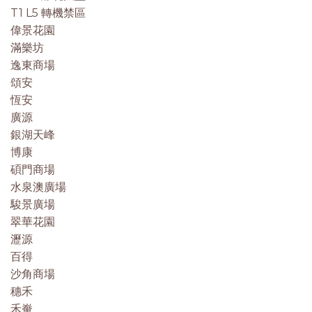
T1 L5 轉機禁區
偉景花園
滿樂坊
逸東商場
頌安
恆安
廣源
銀湖天峰
博康
碩門商場
水泉澳廣場
駿景廣場
翠華花園
瀝源
百得
沙角商場
穗禾
禾輋