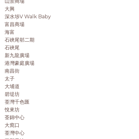
山景商場
大興
深水埗V Walk Baby
富昌商場
海富
石硤尾邨二期
石硤尾
新九龍廣場
港灣豪庭廣場
南昌街
太子
大埔道
碧堤坊
荃灣千色匯
悅來坊
荃錦中心
大窩口
荃灣中心