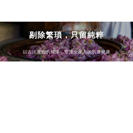
剔除繁瑣，只留純粹
以古法蒸餾的純淨，守護全家人的肌膚健康