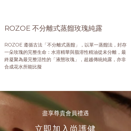
ROZOE 不分離式蒸餾玫瑰純露
ROZOE 遵循古法「不分離式蒸餾」，以單一蒸餾法，封存
一朵玫瑰的完整生命：水溶精華與脂溶性精油從未分離，最
終凝聚為最完整活性的「液態玫瑰」，超越傳統純露，亦非
合成花水所能比擬
盡享尊貴會員禮遇
立即加入尚護健