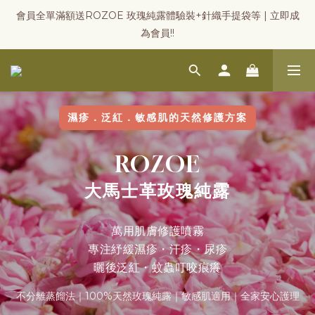
會員全單滿額送ROZOE 玫瑰純露體驗裝+針織手提袋等 | 立即成
為會員!!
濕疹．泛紅．敏感肌的天然修護方案
ROZOE
大馬士革玫瑰純露
萬用肌膚修護噴霧
專注紓緩濕疹・汗疹・尿疹
曬後泛紅・蚊蟲叮咬痕癢
不分離蒸餾法｜100%天然玫瑰純露｜敏感肌適用｜全家安心護理