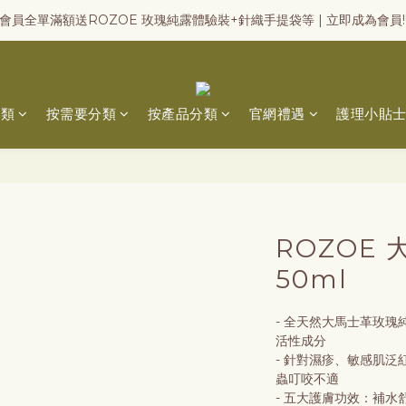
會員全單滿額送ROZOE 玫瑰純露體驗裝+針織手提袋等 | 立即成為會員!
分類
按需要分類
按產品分類
官網禮遇
護理小貼
ROZOE
50ml
- 全天然大馬士革玫
活性成分
- 針對濕疹、敏感肌
蟲叮咬不適
- 五大護膚功效：補