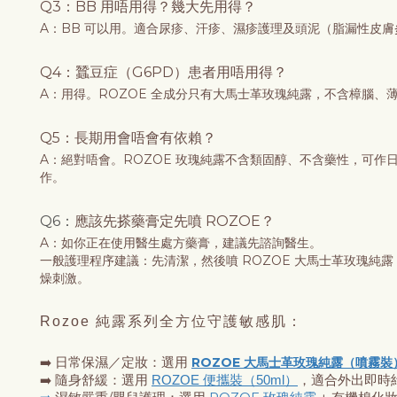
Q3：
BB 用唔用得？幾大先用得？
A：BB 可以用。適合尿疹、汗疹、濕疹護理及頭泥（脂漏性皮膚炎
Q4：蠶豆症（G6PD）患者用唔用得？
A：用得。ROZOE 全成分只有大馬士革玫瑰純露，不含樟腦、薄
Q5：
長期用會唔會有依賴？
A：絕對唔會。ROZOE 玫瑰純露不含類固醇、不含藥性，可作
作。
Q6：
應該先搽藥膏定先噴 ROZOE？
A：如你正在使用醫生處方藥膏，建議先諮詢醫生。
一般護理程序建議：先清潔，然後噴 ROZOE 大馬士革玫瑰純
燥刺激。
Rozoe 純露系列全方位守護敏感肌：
ROZOE 大馬士革玫瑰純露（噴霧裝
➡️ 日常保濕／定妝：選用 
➡️ 隨身舒緩：選用 
ROZOE 便攜裝（50ml）
，適合外出即時