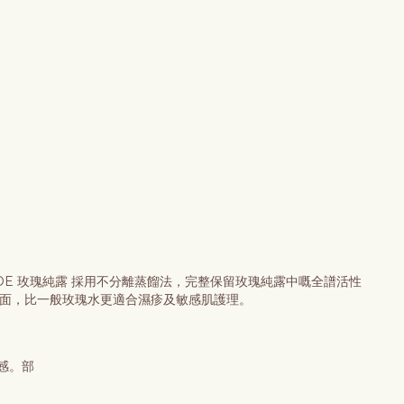
OE 玫瑰純露 採用不分離蒸餾法，完整保留玫瑰純露中嘅全譜活性
全面，比一般玫瑰水更適合濕疹及敏感肌護理。
感。部