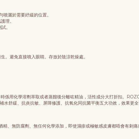
均勻噴灑於需要紓緩的位置。
肌護理。
測試。
醫生。避免直接噴入眼睛。存放於陰涼乾燥處。
多時係用化學溶劑萃取或者蒸餾後分離咗精油，活性成分大打折扣。ROZ
以具備補水舒緩、抗炎抗敏、屏障修護、抗氧化同抗菌平衡五大功效，效果更
，加上無酒精、無防腐劑、無任何化學添加，即使濕疹或極敏感皮膚都唔會有刺痛