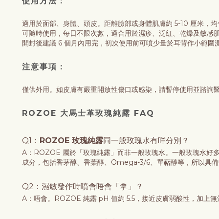
使用方法：
適用於面部、身體、頭皮。距離臉部或身體肌膚約 5-10 厘米，
可隨時使用，每日不限次數，適合用於濕疹、泛紅、乾燥及敏感
開封後建議 6 個月內用完，初次使用前可噴少量於耳背作小範圍
注意事項：
僅供外用。如皮膚有嚴重開放性傷口或感染，請暫停使用並諮詢
ROZOE 大馬士革玫瑰純露 FAQ
Q1：
ROZOE 玫瑰純露
同一般玫瑰水有咩分別？
A：ROZOE 屬於「玫瑰純露」而非一般玫瑰水。一般玫瑰水好
成分，包括香茅醇、香葉醇、Omega-3/6、單萜醇等，所
Q2：濕敏發作時噴會唔會「拿」？
A：唔會。ROZOE 純露 pH 值約 5.5，接近皮膚弱酸性