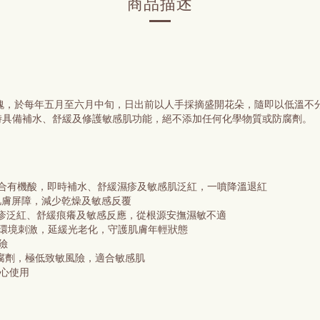
商品描述
玫瑰，於每年五月至六月中旬，日出前以人手採摘盛開花朵，隨即以低溫不
時具備補水、舒緩及修護敏感肌功能，絕不添加任何化學物質或防腐劑。
niol）配合有機酸，即時補水、舒緩濕疹及敏感肌泛紅，一噴降溫退紅
損肌膚屏障，減少乾燥及敏感反覆
減輕濕疹泛紅、舒緩痕癢及敏感反應，從根源安撫濕敏不適
及環境刺激，延緩光老化，守護肌膚年輕狀態
險
防腐劑，極低致敏風險，適合敏感肌
安心使用