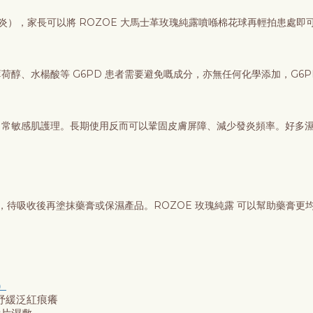
），家長可以將 ROZOE 大馬士革玫瑰純露噴喺棉花球再輕拍患處即可。
荷醇、水楊酸等 G6PD 患者需要避免嘅成分，亦無任何化學添加，G6P
日常敏感肌護理。長期使用反而可以鞏固皮膚屏障、減少發炎頻率。好多濕敏
露，待吸收後再塗抹藥膏或保濕產品。ROZOE 玫瑰純露 可以幫助藥膏
）
紓緩泛紅痕癢