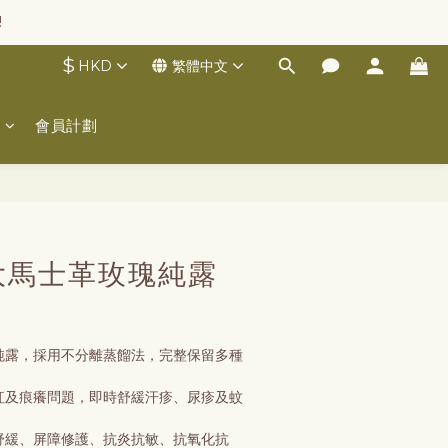
!
$
HKD
繁體中文
士
會員計劃
立即購買
 大馬士革玫瑰純露
瑰純露，採用不分離蒸餾法，完整保留多種
泛紅及痕癢問題，即時舒緩汗疹、尿疹及蚊
水舒緩、屏障修護、抗炎抗敏、抗氧化抗