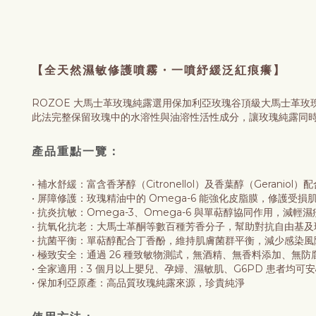
【全天然濕敏修護噴霧・一噴紓緩泛紅痕癢】
ROZOE 大馬士革玫瑰純露選用保加利亞玫瑰谷頂級大馬士革
此法完整保留玫瑰中的水溶性與油溶性活性成分，讓玫瑰純露同
產品重點一覽：
• 補水舒緩：富含香茅醇（Citronellol）及香葉醇（Gera
• 屏障修護：玫瑰精油中的 Omega-6 能強化皮脂膜，修護受
• 抗炎抗敏：Omega-3、Omega-6 與單萜醇協同作用，
• 抗氧化抗老：大馬士革酮等數百種芳香分子，幫助對抗自由基
• 抗菌平衡：單萜醇配合丁香酚，維持肌膚菌群平衡，減少感染風
• 極致安全：通過 26 種致敏物測試，無酒精、無香料添加、無
• 全家適用：3 個月以上嬰兒、孕婦、濕敏肌、G6PD 患者均可
• 保加利亞原產：高品質玫瑰純露來源，珍貴純淨