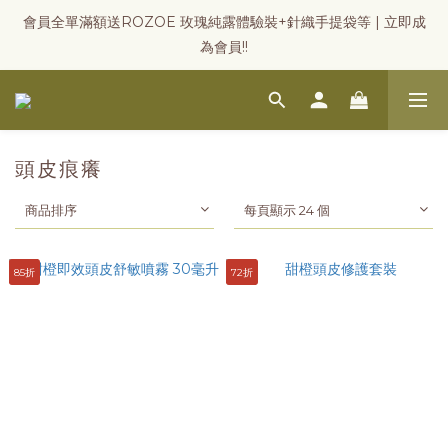
會員全單滿額送ROZOE 玫瑰純露體驗裝+針織手提袋等 | 立即成
為會員!!
頭皮痕癢
商品排序
每頁顯示 24 個
85折
72折