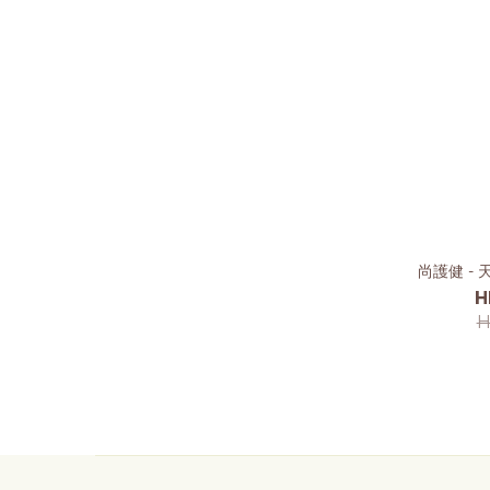
尚護健 - 
H
H