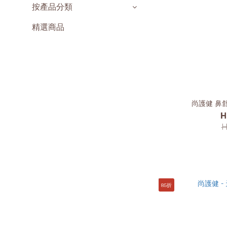
按產品分類
精選商品
尚護健 鼻舒
H
H
85折