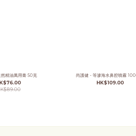
天然精油萬用膏 50克
尚護健 - 等滲海水鼻腔噴霧 10
K$76.00
HK$109.00
K$89.00