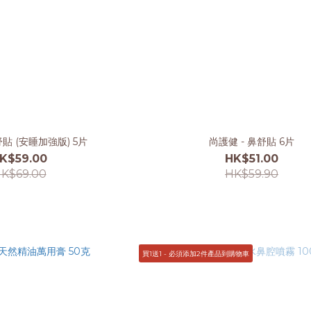
貼 (安睡加強版) 5片
尚護健 - 鼻舒貼 6片
K$59.00
HK$51.00
K$69.00
HK$59.90
買1送1 - 必須添加2件產品到購物車