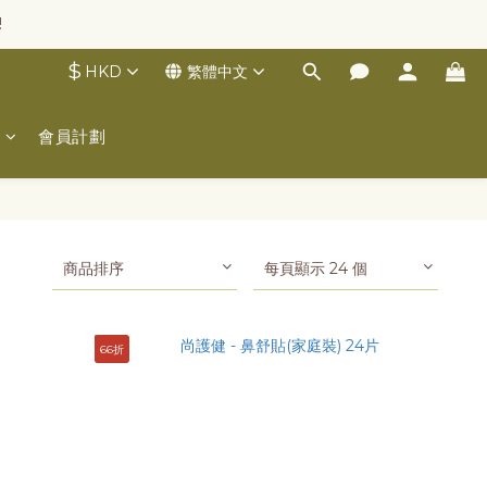
!
$
HKD
繁體中文
士
會員計劃
商品排序
每頁顯示 24 個
66折