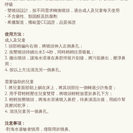
呼吸
- 雙噴頭設計，按不同需求轉換噴頭，適合成人及兒童每天使用
- 不含藥性、類固醇及防腐劑
- 希臘製造，獲歐盟CE認證，品質保證
使用方法：
成人及兒童
1. 頭部稍偏向右側，將噴頭伸入左側鼻孔；
2. 按壓噴頭持續出水3-4秒，同時稍稍往里吸氣；
3. 撤出噴頭，讓海水溶液在鼻腔停留片刻後，將污垢擤出，擦淨鼻
周；
4. 按以上方法清洗另一側鼻孔。
需要協助的兒童
1. 將兒童面部朝上躺在床上，將其頭部往一側轉過少許角度；
2. 用手臂輕輕壓住兒童雙臂，將噴頭輕輕放置於鼻孔下方；
3. 輕輕按壓噴頭，將海水溶液噴入鼻腔，待鼻涕流出後，用紙巾幫
其擦拭乾淨；
4. 清洗兒童另一個鼻孔。
注意事項：
-對海水過敏者慎用，僅限用於噴鼻。