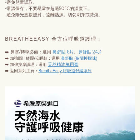
-避免兒童誤取。
-常溫保存，不要暴露在超過50°C的溫度下。
-避免陽光直接照射，遠離熱源。切勿刺穿或焚燒。
BREATHEEASY 全方位呼吸道護理：
➡️ 鼻塞/轉季必備：選用
鼻舒貼 6片
、
鼻舒貼 24片
➡️
加強版!!
紓壓/安睡款：選用
鼻舒貼 (依蘭檸檬味)
天然精油萬用膏
➡️ 加強按摩護理：選用
➡️ 返回系列主頁：
BreatheEasy 呼吸道舒緩系列