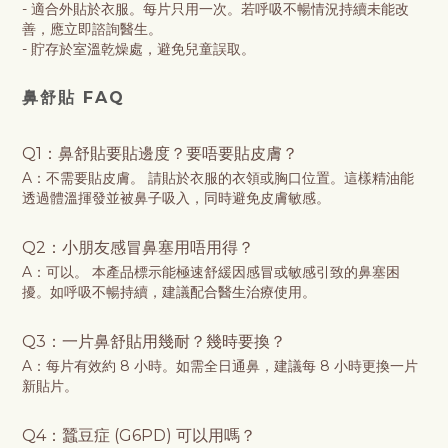
- 適合外貼於衣服。每片只用一次。若呼吸不暢情況持續未能改
善，應立即諮詢醫生。
- 貯存於室溫乾燥處，避免兒童誤取。
鼻舒貼 FAQ
Q1：鼻舒貼要貼邊度？要唔要貼皮膚？
A：不需要貼皮膚。 請貼於衣服的衣領或胸口位置。這樣精油能
透過體溫揮發並被鼻子吸入，同時避免皮膚敏感。
Q2：小朋友感冒鼻塞用唔用得？
A：可以。 本產品標示能極速舒緩因感冒或敏感引致的鼻塞困
擾。如呼吸不暢持續，建議配合醫生治療使用。
Q3：一片鼻舒貼
用幾耐？幾時要換？
A：每片有效約 8 小時。如需全日通鼻，建議每 8 小時更換一片
新貼片。
Q4：蠶豆症 (G6PD) 可以用嗎？