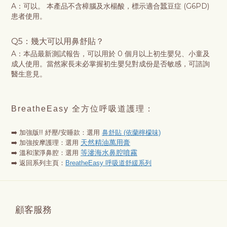
A：可以。 本產品不含樟腦及水楊酸，標示適合蠶豆症 (G6PD)
患者使用。
Q5：幾大可以用鼻舒貼
？
A：本品最新測試報告，可以用於 0 個月以上初生嬰兒、小童及
成人使用。當然家長未必掌握初生嬰兒對成份是否敏感，可諮詢
醫生意見。
BreatheEasy 全方位呼吸道護理：
➡️
加強版!!
紓壓/安睡款：選用
鼻舒貼 (依蘭檸檬味)
天然精油萬用膏
➡️ 加強按摩護理：選用
等滲海水鼻腔噴霧
➡️
溫和潔淨鼻腔
：選用
➡️ 返回系列主頁：
BreatheEasy 呼吸道舒緩系列
顧客服務