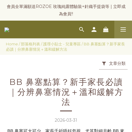
會員全單滿額送ROZOE 玫瑰純露體驗裝+針織手提袋等 | 立即成
為會員!!
Home
/
部落格列表
/
護理小貼士 - 兒童專區
/
BB 鼻塞點算？新手家長
必讀｜分辨鼻塞情況＋溫和緩解方法
文章分類
BB 鼻塞點算？新手家長必讀
｜分辨鼻塞情況＋溫和緩解方
法
2026-03-31
BB 鼻塞可大可少，家長千祈唔好忽視。尤其對細月齡 BB 來