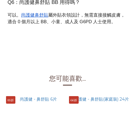
Q6：尚護健鼻舒貼 BB 用得嗎？
尚護健鼻舒貼
可以。
屬外貼衣領設計，無需直接接觸皮膚，
適合 0 個月以上 BB、小童、成人及 G6PD 人士使用。
您可能喜歡...
85折
66折