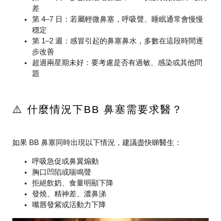
差
第 4–7 日
：若屬輕微鼻塞，呼吸聲、睡眠通常會慢慢
穩定
第 1–2 週
：感冒引起的鼻塞鼻水，多數在這段時間逐
步改善
超過兩星期未好
：要考慮是否有過敏、感染或其他問
題
⚠️ 什麼情況下BB 鼻塞需要求醫？
如果 BB 鼻塞同時出現以下情況，建議盡快睇醫生：
呼吸急促或鼻翼煽動
胸口凹陷或喘鳴聲
拒絕飲奶、食量明顯下降
發燒、精神差、濃鼻涕
嘴唇發紫或活動力下降