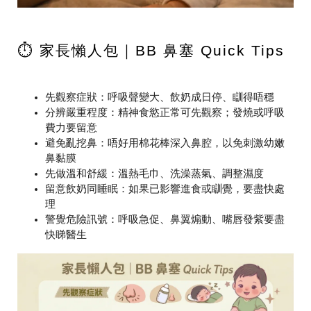
⏱️ 家長懶人包｜BB 鼻塞 Quick Tips
先觀察症狀
：呼吸聲變大、飲奶成日停、瞓得唔穩
分辨嚴重程度
：精神食慾正常可先觀察；發燒或呼吸
費力要留意
避免亂挖鼻
：唔好用棉花棒深入鼻腔，以免刺激幼嫩
鼻黏膜
先做溫和舒緩
：溫熱毛巾、洗澡蒸氣、調整濕度
留意飲奶同睡眠
：如果已影響進食或瞓覺，要盡快處
理
警覺危險訊號
：呼吸急促、鼻翼煽動、嘴唇發紫要盡
快睇醫生