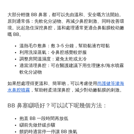
大部分輕微 BB 鼻塞，都可以先由溫和、安全嘅方法開始。
原則通常係：
先軟化分泌物、再減少鼻腔刺激、同時改善環
境
。比起急住深挖鼻腔，溫和處理通常更適合鼻黏膜較幼嫩
嘅 BB。
溫熱毛巾敷鼻
：敷 3–5 分鐘，幫助黏液冇咁黏
利用洗澡蒸氣
：令鼻腔感覺較舒服
調整房間溫濕度
：避免太乾或太冷
適當清理鼻腔
：可在醫護建議下用生理鹽水/海水噴霧
軟化分泌物
尚護健等滲海
如果想處理得更溫和、簡單啲，可以考慮使用
水鼻腔噴霧
，幫助輕柔清潔鼻腔，減少對幼嫩黏膜的刺激。
BB 鼻塞瞓唔好？可以試下呢幾個方法：
抱直 BB 一段時間再放低
瞓前先做舒緩步驟
餵奶時適當停一停讓 BB 換氣