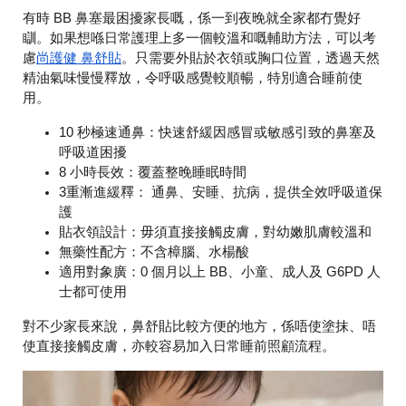
有時 BB 鼻塞最困擾家長嘅，係一到夜晚就全家都冇覺好
瞓。如果想喺日常護理上多一個較溫和嘅輔助方法，可以考
尚護健 鼻舒貼
慮
。只需要外貼於衣領或胸口位置，透過天然
精油氣味慢慢釋放，令呼吸感覺較順暢，特別適合睡前使
用。
10 秒極速通鼻
：快速舒緩因感冒或敏感引致的鼻塞及
呼吸道困擾
8 小時長效
：覆蓋整晚睡眠時間
3重漸進緩釋
： 通鼻、安睡、抗病，提供全效呼吸道保
護
貼衣領設計
：毋須直接接觸皮膚，對幼嫩肌膚較溫和
無藥性配方
：不含樟腦、水楊酸
適用對象廣
：0 個月以上 BB、小童、成人及 G6PD 人
士都可使用
對不少家長來說，鼻舒貼比較方便的地方，係唔使塗抹、唔
使直接接觸皮膚，亦較容易加入日常睡前照顧流程。