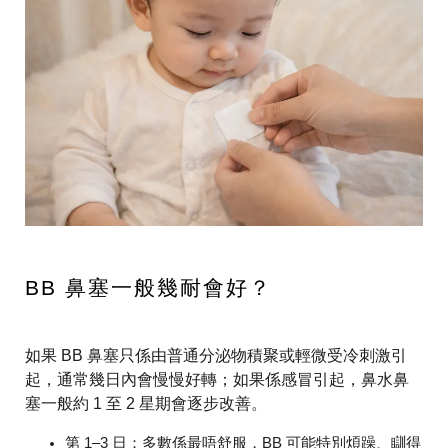
BB 鼻塞一般幾耐會好？
如果 BB 鼻塞只係由普通分泌物積聚或輕微受冷刺激引
起，通常幾日內會慢慢好轉；如果係感冒引起，鼻水鼻
塞一般約 1 至 2 星期會逐步改善。
第 1–3 日
：多數係最唔舒服，BB 可能特別煩躁、瞓得