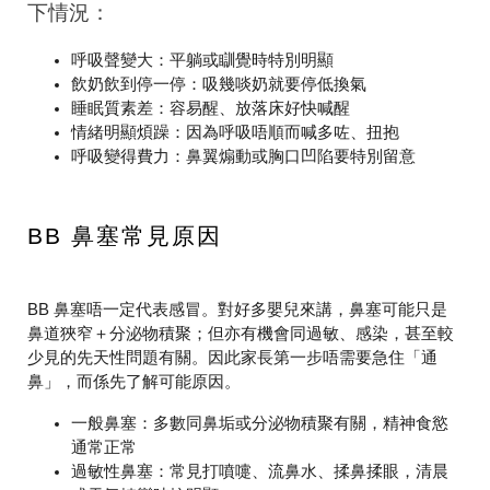
下情況：
呼吸聲變大
：平躺或瞓覺時特別明顯
飲奶飲到停一停
：吸幾啖奶就要停低換氣
睡眠質素差
：容易醒、放落床好快喊醒
情緒明顯煩躁
：因為呼吸唔順而喊多咗、扭抱
呼吸變得費力
：鼻翼煽動或胸口凹陷要特別留意
BB 鼻塞常見原因
BB 鼻塞唔一定代表感冒。對好多嬰兒來講，鼻塞可能只是
鼻道狹窄＋分泌物積聚；但亦有機會同過敏、感染，甚至較
少見的先天性問題有關。因此家長第一步唔需要急住「通
鼻」，而係先了解可能原因。
一般鼻塞
：多數同鼻垢或分泌物積聚有關，精神食慾
通常正常
過敏性鼻塞
：常見打噴嚏、流鼻水、揉鼻揉眼，清晨