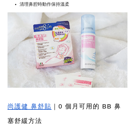
清理鼻腔時動作保持溫柔
尚護健 鼻舒貼
｜0 個月可用的 BB 鼻
塞舒緩方法