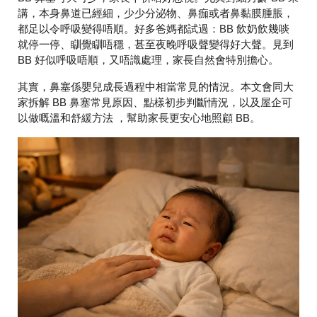
講，本身鼻道已經細，少少分泌物、鼻痂或者鼻黏膜腫脹，
都足以令呼吸變得唔順。好多爸媽都試過：BB 飲奶飲幾啖
就停一停、瞓覺瞓唔穩，甚至夜晚呼吸聲變得好大聲。見到
BB 好似呼吸唔順，又唔識處理，家長自然會特別擔心。
其實，鼻塞係嬰兒成長過程中相當常見的情況。本文會同大
家拆解 BB 鼻塞常見原因、點樣初步判斷情況，以及屋企可
以做嘅溫和舒緩方法 ，幫助家長更安心地照顧 BB。