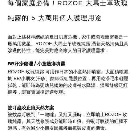
每個家庭必備！ROZOE 大馬士革玫瑰
純露的 5 大萬用個人護理用途
面對上述林林總總的夏日肌膚危機，家中或包裡最需要是一
瓶萬用救星。
ROZOE 大馬士革玫瑰純露
憑藉天然清爽且高
滲透的特性，能完美對應全家人的日常護理需求：
BB汗疹處理 / 小童熱痱噴霧
ROZOE 玫瑰純露
可用作日常的小童熱痱噴霧。大面積噴灑
於 BB/小朋友 汗疹、熱痱或紅屁股位置，再用乾淨毛巾輕壓
拭乾，能即時為嬰幼兒嬌嫩的皮膚補水降溫，溫和
舒緩泛紅
痕癢
，讓寶寶回復舒適乾爽。
蚊叮蟲咬止痕天然方案
被蚊蟲叮咬到「一噠噠」又紅又腫時，立即噴上ROZOE 玫
瑰純露。其天然修護成分能即時止痕、抑制叮咬後的紅腫不
適感，有效減少小朋友因抓癢而抓破皮膚的機會。