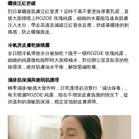
曬後泛紅舒緩
烈日暴曬後肌膚泛紅發燙？這時千萬不要塗抹厚重乳霜，直
接大面積噴上ROZOE 玫瑰純露，細緻的水霧能迅速為肌膚
注入水分，帶走高溫並減緩泛紅發炎反應，舒緩暴曬後的刺
痛感，防止曬傷脫皮。
冷氣房皮膚乾燥噴霧
全日開冷氣導致水分被抽乾？隨手一噴ROZOE 玫瑰純露，
細緻的純露微粒能即時大面積補水，對抗辦公室及臥室的乾
燥環境，維持肌膚油水平衡，解除緊繃乾癢。
濕疹肌保濕與脆弱肌護理
轉季濕疹/敏感大發作時，日常護理必須實行「減法保養」。
每天噴灑ROZOE 純露，能在不增加皮膚負擔的情況下，提
供溫和的濕敏肌保濕，穩定並強韌皮膚屏障。