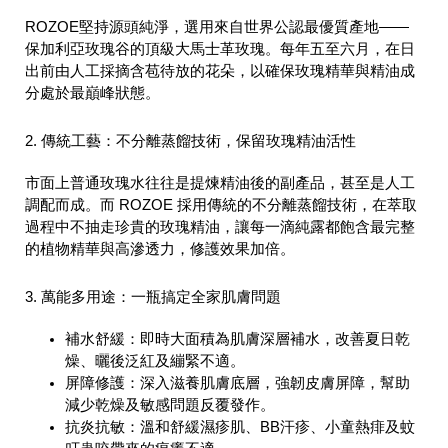
ROZOE堅持源頭純淨，選用來自世界公認最優質產地——
保加利亞玫瑰谷的頂級大馬士革玫瑰。每年五至六月，在日
出前由人工採摘含苞待放的花朵，以確保玫瑰精華與精油成
分處於最巔峰狀態。
2. 傳統工藝：不分離蒸餾技術，保留玫瑰精油活性
市面上普通玫瑰水往往是提煉精油後的副產品，甚至是人工
調配而成。而 ROZOE 採用傳統的不分離蒸餾技術，在萃取
過程中不抽走珍貴的玫瑰精油，讓每一滴純露都飽含最完整
的植物精華與高滲透力，修護效果加倍。
3. 萬能多用途：一瓶搞定全家肌膚問題
補水舒緩：即時大面積為肌膚深層補水，改善夏日乾
燥、曬後泛紅及繃緊不適。
屏障修護：深入滋養肌膚底層，強韌皮膚屏障，幫助
減少乾燥及敏感問題反覆發作。
抗炎抗敏：溫和舒緩濕疹肌、BB汗疹、小童熱痱及蚊