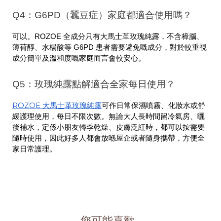
Q4：G6PD（蠶豆症）家庭都適合使用嗎？
可以。ROZOE 全成分只有大馬士革玫瑰純露，不含樟腦、
薄荷醇、水楊酸等 G6PD 患者需要避免嘅成分，對於較重視
成分簡單及溫和度嘅家庭而言會較安心。
Q5：玫瑰純露點解適合全家每日使用？
ROZOE 大馬士革玫瑰純露
可作日常保濕噴霧、化妝水或舒
緩護理使用，每日不限次數。無論大人長時間留冷氣房、曬
後補水，定係小朋友轉季乾燥、皮膚泛紅時，都可以按需要
隨時使用，因此好多人都會放喺屋企或者隨身攜帶，方便全
家日常護理。
您可能喜歡...