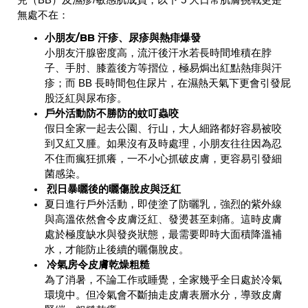
兒（BB）及濕疹/敏感肌成員，以下 5 大日常肌膚挑戰更是
無處不在：
小朋友/BB 汗疹、尿疹與熱痱爆發
小朋友汗腺密度高，流汗後汗水若長時間堆積在脖
子、手肘、膝蓋後方等摺位，極易焗出紅點熱痱與汗
疹；而 BB 長時間包住尿片，在濕熱天氣下更會引發屁
股泛紅與尿布疹。
戶外活動防不勝防的蚊叮蟲咬
假日全家一起去公園、行山，大人細路都好容易被咬
到又紅又腫。如果沒有及時處理，小朋友往往因為忍
不住而瘋狂抓癢，一不小心抓破皮膚，更容易引發細
菌感染。
烈日暴曬後的曬傷脫皮與泛紅
夏日進行戶外活動，即使塗了防曬乳，強烈的紫外線
與高溫依然會令皮膚泛紅、發燙甚至刺痛。這時皮膚
處於極度缺水與發炎狀態，最需要即時大面積降溫補
水，才能防止後續的曬傷脫皮。
冷氣房令皮膚乾燥粗糙
為了消暑，不論工作或睡覺，全家幾乎全日處於冷氣
環境中。但冷氣會不斷抽走皮膚表層水分，導致皮膚