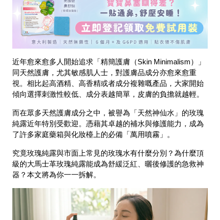
近年愈來愈多人開始追求「精簡護膚（Skin Minimalism）」
同天然護膚，尤其敏感肌人士，對護膚品成分亦愈來愈重
視。相比起高酒精、高香精或者成分複雜嘅產品，大家開始
傾向選擇刺激性較低、成分表越簡單，皮膚的負擔就越輕。
而在眾多天然護膚成分之中，被譽為「天然神仙水」的玫瑰
純露近年特別受歡迎。憑藉其卓越的補水與修護能力，成為
了許多家庭藥箱與化妝檯上的必備「萬用噴霧」。
究竟玫瑰純露與市面上常見的玫瑰水有什麼分別？為什麼頂
級的大馬士革玫瑰純露能成為舒緩泛紅、曬後修護的急救神
器？本文將為你一一拆解。