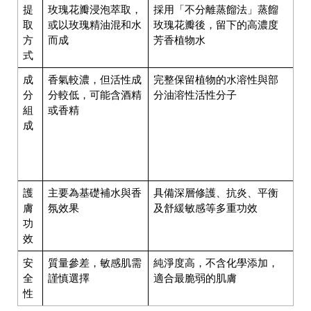
提
玫瑰花瓣浸泡萃取，
採用「不分離蒸餾法」蒸餾
取
或以玫瑰精油混和水
玫瑰花瓣後，留下的高濃度
方
而成
芳香植物水
式
成
香氣較濃，但活性成
完整保留植物的水溶性與部
分
分較低，可能含酒精
分油溶性活性分子
組
或香精
成
護
主要為基礎補水與香
具備深層修護、抗炎、平衡
膚
氛效果
及舒緩敏感等多重功效
功
效
安
質量參差，敏感肌需
純淨度高，不含化學添加，
全
謹慎選擇
適合最脆弱的肌膚
性