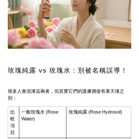
玫瑰純露 vs 玫瑰水：別被名稱誤導！
很多人會混淆這兩者，但其實它們的護膚價值有著天壤之
別：
比
一般玫瑰水 (Rose
玫瑰純露 (Rose Hydrosol)
較
Water)
項
目