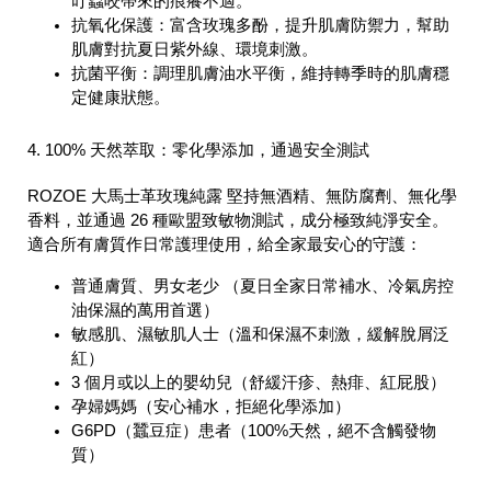
叮蟲咬帶來的痕癢不適。
抗氧化保護：富含玫瑰多酚，提升肌膚防禦力，幫助
肌膚對抗夏日紫外線、環境刺激。
抗菌平衡：調理肌膚油水平衡，維持轉季時的肌膚穩
定健康狀態。
4. 100% 天然萃取：零化學添加，通過安全測試
ROZOE 大馬士革玫瑰純露 堅持無酒精、無防腐劑、無化學
香料，並通過 26 種歐盟致敏物測試，成分極致純淨安全。
適合所有膚質作日常護理使用，給全家最安心的守護：
普通膚質、男女老少 （夏日全家日常補水、冷氣房控
油保濕的萬用首選）
敏感肌、濕敏肌人士（溫和保濕不刺激，緩解脫屑泛
紅）
3 個月或以上的嬰幼兒（舒緩汗疹、熱痱、紅屁股）
孕婦媽媽（安心補水，拒絕化學添加）
G6PD（蠶豆症）患者（100%天然，絕不含觸發物
質）