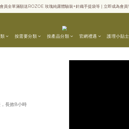
會員全單滿額送ROZOE 玫瑰純露體驗裝+針織手提袋等 | 立即成為會員!
分類
按需要分類
按產品分類
官網禮遇
護理小貼
，長效8小時