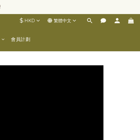
!
$
HKD
繁體中文
士
會員計劃