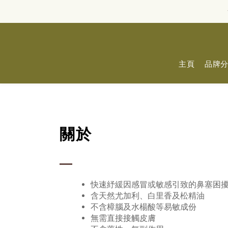
主頁
品牌
關於
快速紓緩因感冒或敏感引致的鼻塞困擾
含天然尤加利、白里香及松精油
不含樟腦及水楊酸等易敏成份
無需直接接觸皮膚