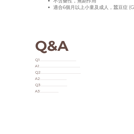
不含藥性，無副作用
適合6個月以上小童及成人，蠶豆症 (G
Q&A
Q1:........................................
A1:.............................................
Q2:............................................
A2:.............................
Q3:.............................
A3:....................