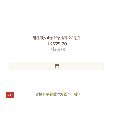
甜橙即效止痕舒敏走珠 20毫升
HK$75.70
HK$89.00
85折