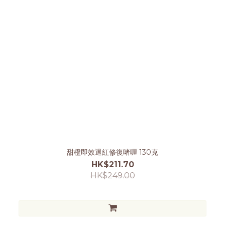
甜橙即效退紅修復啫喱 130克
HK$211.70
HK$249.00