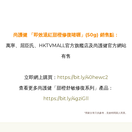
尚護健 「即效退紅甜橙修復啫喱」(50g) 銷售點：
萬寧、屈臣氏、HKTVMALL官方旗艦店及尚護健官方網站
有售
立即網上購買：
https://bit.ly/40hewc2
查看更多尚護健「甜橙舒敏修復系列」產品：
https://bit.ly/4gziGll
*用家分享只供參考，見效時間因人而異。