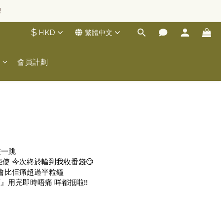
!
$
HKD
繁體中文
士
會員計劃
咗一跳
使 今次終於輪到我收番錢😏
唔會比佢痛超過半粒鐘
用完即時唔痛 咩都抵啦!!