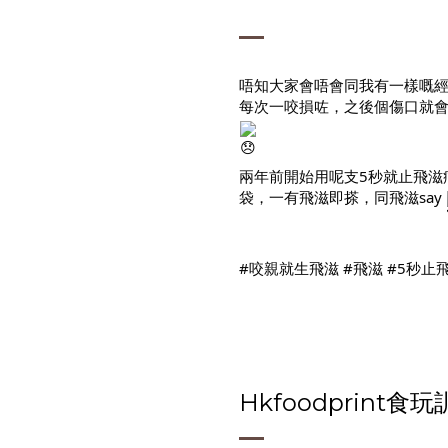
唔知大家會唔會同我有一樣嘅經
每次一咬損咗，之後個傷口就
兩年前開始用呢支5秒就止飛滋
袋，一有飛滋即搽，同飛滋say 
#咬親就生飛滋
#飛滋
#5秒止
Hkfoodprint食