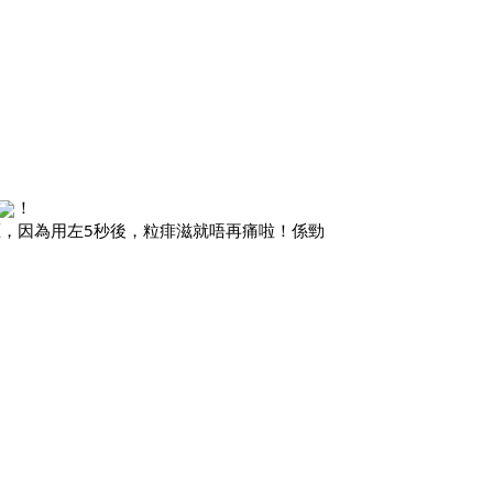
！
，因為用左5秒後，粒痱滋就唔再痛啦！係勁