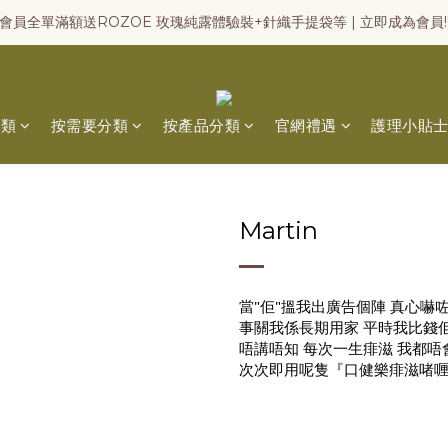
會員全單滿額送ROZOE 玫瑰純露體驗裝+針織手提袋等 | 立即成為會員!
分類
按需要分類
按產品分類
官網禮遇
護理小貼
Martin
當"佢"搵我出廣告個陣 真心嚇
事關我係長期用家 平時我比錢佢
唔講唔知 每次一生痱滋 我都
次次即用呢隻『口健樂痱滋啫喱』