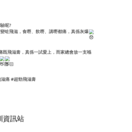
驗呢?
會變咗飛滋，食嘢、飲嘢、講嘢都痛，真係灰爆
痛既飛滋膏，真係一試愛上，而家總會放一支喺
飛滋痛
#超勁飛滋膏
玩訓資訊站