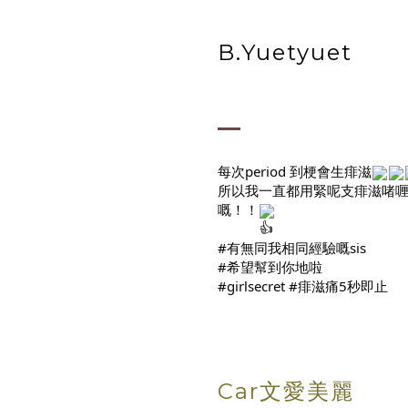
B.Yuetyuet
每次period 到梗會生痱滋
所以我一直都用緊呢支痱滋啫喱
嘅！！
#有無同我相同經驗嘅sis
#希望幫到你地啦
#girlsecret #痱滋痛5秒即止
Car文愛美麗