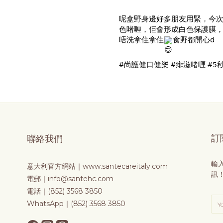
呢盒野身邊好多朋友用緊，今
色啫喱，佢會形成白色保護膜，h
唔洗拿住拿住
食野都開心d
#尚護健口健樂 #痱滋啫喱 #5
訂
聯絡我們
輸
意大利官方網站｜
www.santecareitaly.com
訊
電郵｜info@santehc.com
電話｜(852) 3568 3850
WhatsApp｜(852) 3568 3850