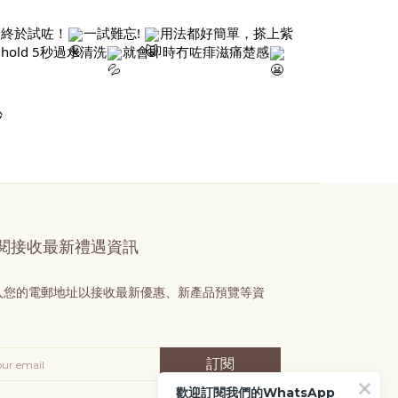
次終於試咗！
一試難忘!
用法都好簡單，搽上紫
old 5秒過水清洗
就會即時冇咗痱滋痛楚感
秒
閱接收最新禮遇資訊
入您的電郵地址以接收最新優惠、新產品預覽等資
！
訂閱
歡迎訂閱我們的WhatsApp