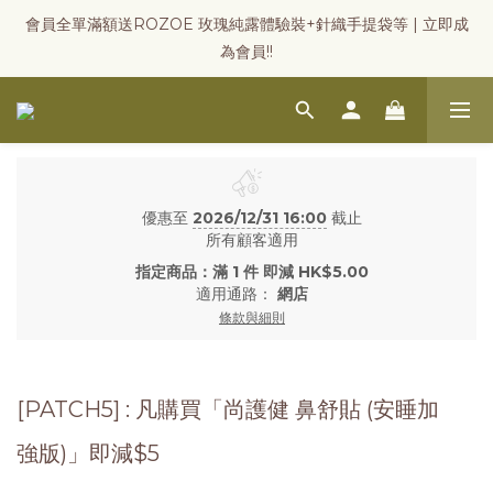
會員全單滿額送ROZOE 玫瑰純露體驗裝+針織手提袋等 | 立即成
為會員!!
優惠至
2026/12/31 16:00
截止
所有顧客適用
指定商品：滿 1 件 即減 HK$5.00
適用通路：
網店
條款與細則
[PATCH5] : 凡購買「尚護健 鼻舒貼 (安睡加
強版)」即減$5